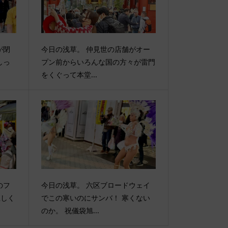
が閉
今日の浅草。 仲見世の店舗がオー
しっ
プン前からいろんな国の方々が雷門
をくぐって本堂...
のフ
今日の浅草。 六区ブロードウェイ
正しく
でこの寒いのにサンバ！ 寒くない
のか。 祝儀袋旭...