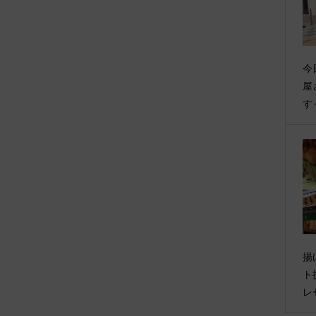
今
屋
す
揚
ト
レ