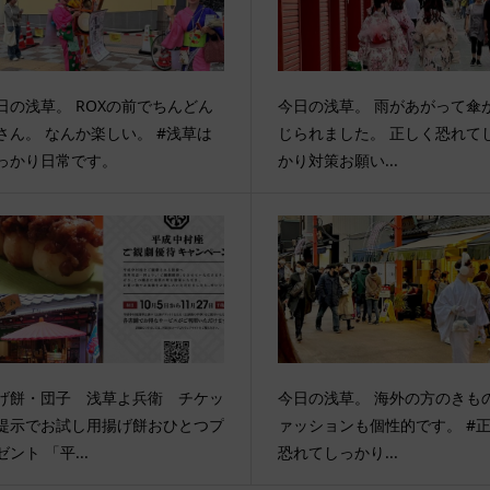
日の浅草。 ROXの前でちんどん
今日の浅草。 雨があがって傘
さん。 なんか楽しい。 #浅草は
じられました。 正しく恐れて
っかり日常です。
かり対策お願い...
げ餅・団子 浅草よ兵衛 チケッ
今日の浅草。 海外の方のきも
提示でお試し用揚げ餅おひとつプ
ァッションも個性的です。 #
ゼント 「平...
恐れてしっかり...