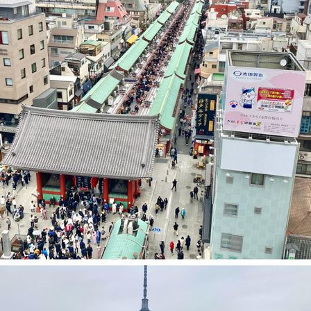
Tweet
Share
Pin it
RSS