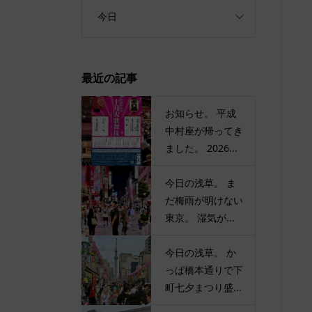
今日
最近の記事
お知らせ。 平成
中村座が帰ってき
ました。 2026...
今日の浅草。 ま
だ梅雨が明けない
東京。 湿気が...
今日の浅草。 か
っぱ橋本通りで下
町七夕まつり盛...