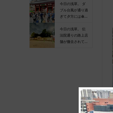
今日の浅草。 ダ
ブル台風が通り過
ぎて夕方には傘...
今日の浅草。 伝
法院通りの路上店
舗が撤去されて...