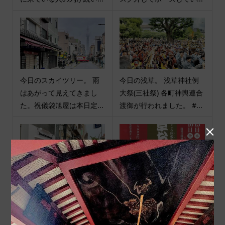
今日のスカイツリー。 雨
今日の浅草。 浅草神社例
はあがって見えてきまし
大祭(三社祭) 各町神輿連合
た。祝儀袋旭屋は本日定...
渡御が行われました。 #...

今日の浅草。 浅草オレン
お知らせ 浅草おどりチケ
ジ通りにスイーツのお店が
ット販売の状況 浅草おど
オープンしたようです。...
りのチケット、各回の残...