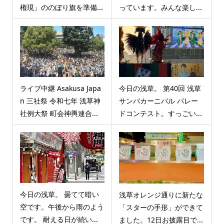
権現」ののぼり旗を準備...
っています。みんな楽し...
ライブ中継 Asakusa Japa
今日の浅草。 第40回 浅草
n 三社祭 令和七年 浅草神
サンバカーニバル パレー
社例大祭 町会神輿連合...
ドコンテスト。すっごい...
今日の浅草。 曇てて暗い
浅草オレンジ通りに新たな
空です。午後から雨のよう
「スターの手形」ができて
です。 耐える日が続い...
ました。12日お披露目で...