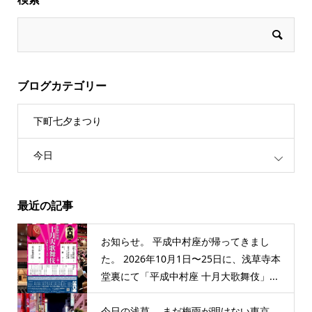
ブログカテゴリー
下町七夕まつり
今日
最近の記事
お知らせ。 平成中村座が帰ってきまし
た。 2026年10月1日〜25日に、浅草寺本
堂裏にて「平成中村座 十月大歌舞伎」...
今日の浅草。 まだ梅雨が明けない東京。