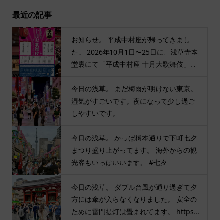
最近の記事
お知らせ。 平成中村座が帰ってきまし
た。 2026年10月1日〜25日に、浅草寺本
堂裏にて「平成中村座 十月大歌舞伎」...
今日の浅草。 まだ梅雨が明けない東京。
湿気がすごいです。夜になって少し過ご
しやすいです。
今日の浅草。 かっぱ橋本通りで下町七夕
まつり盛り上がってます。 海外からの観
光客もいっぱいいます。 #七夕
今日の浅草。 ダブル台風が通り過ぎて夕
方には傘が入らなくなりました。 安全の
ために雷門提灯は畳まれてます。 https...