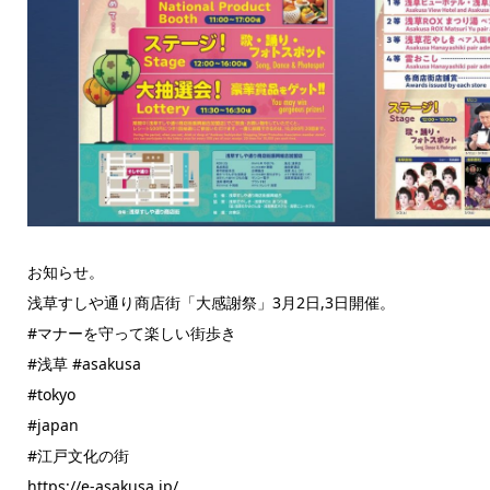
お知らせ。
浅草すしや通り商店街「大感謝祭」3月2日,3日開催。
#マナーを守って楽しい街歩き
#浅草 #asakusa
#tokyo
#japan
#江戸文化の街
https://e-asakusa.jp/