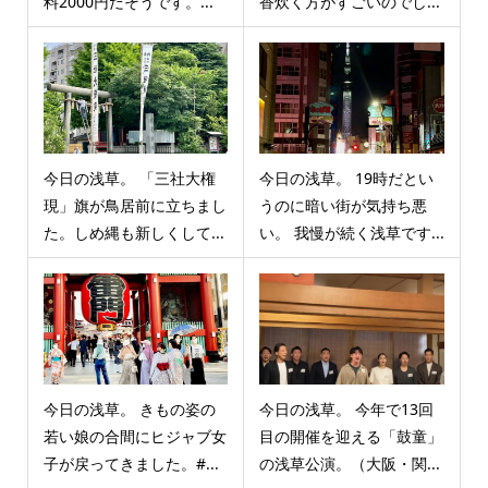
料2000円だそうです。...
香炊く方がすごいのでし...
今日の浅草。 「三社大権
今日の浅草。 19時だとい
現」旗が鳥居前に立ちまし
うのに暗い街が気持ち悪
た。しめ縄も新しくして...
い。 我慢が続く浅草です...
今日の浅草。 きもの姿の
今日の浅草。 今年で13回
若い娘の合間にヒジャブ女
目の開催を迎える「鼓童」
子が戻ってきました。#...
の浅草公演。（大阪・関...