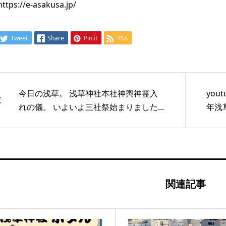
https://e-asakusa.jp/
Tweet
Share
Pin it
RSS
今日の浅草。 浅草神社本社神輿神霊入
yout
れの儀。 いよいよ三社祭始まりました...
年浅草
関連記事