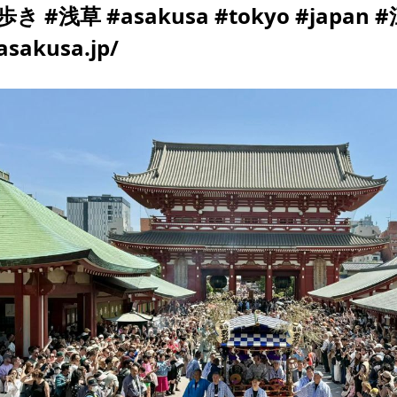
歩き #浅草 #asakusa #tokyo #japan 
asakusa.jp/