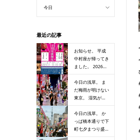
今日
最近の記事
お知らせ。 平成
中村座が帰ってき
ました。 2026...
今日の浅草。 ま
だ梅雨が明けない
東京。 湿気が...
今日の浅草。 か
っぱ橋本通りで下
町七夕まつり盛...