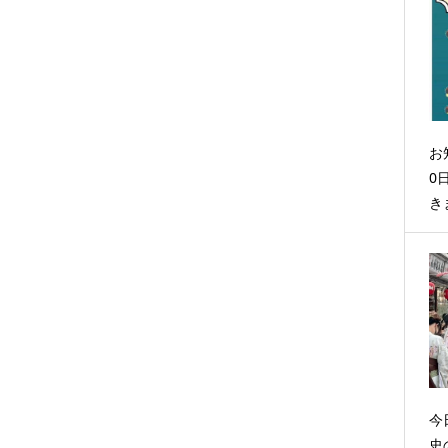
お
0
き
今
史