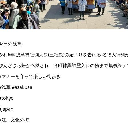
今日の浅草。
令和6年 浅草神社例大祭(三社祭)の始まりを告げる 名物大行
びんざさら舞が奉納され、各町神輿神霊入れの儀まで無事終了
#マナーを守って楽しい街歩き
#浅草 #asakusa
#tokyo
#japan
#江戸文化の街