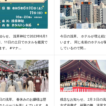
知らせ。 浅草神社で2023年6月1
今日の浅草。 ホテルが増え続
日、11日の土日でホタルを鑑賞で
います。 同じ名前のホテルが
ます。 #マナ...
しているので間...
日の浅草。 春休みのお嬢様は歴
残念なお知らせ。 2月３日の
の１ページを楽しんでいます。き
古式追儺式、福聚の舞、浅草