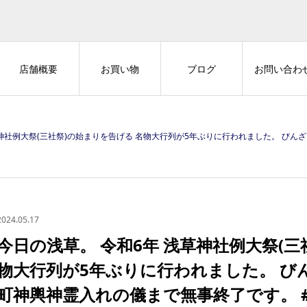
店舗概要
お買い物
ブログ
お問い合わ
始まりを告げる 名物大行列が5年ぶりに行われました。 びんざさら舞が奉納され、各町神輿神霊入れの儀まで無事終了です。 #マナーを守って楽しい街歩き #浅草
2024.05.17
今日の浅草。 令和6年 浅草神社例大祭(三
物大行列が5年ぶりに行われました。 び
町神輿神霊入れの儀まで無事終了です。 