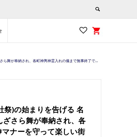
せ
 #asakusa #tokyo #japan #江戸文化の街 https://e-asakusa.jp/
社祭)の始まりを告げる 名
んざさら舞が奉納され、各
#マナーを守って楽しい街