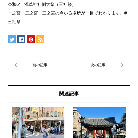
令和6年 浅草神社例大祭（三社祭）
一之宮・二之宮・三之宮の今いる場所が一目でわかります。#
三社祭
関連記事