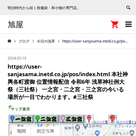
明治時代から続く祝儀袋・和小物の専門店。
旭屋


ブログ
今日の浅草
https://user-sanjasama.inetd.co.jp/pos/index.html 本社神輿各町渡御 位置情報配信 令和6年 浅草神社例大祭（三社祭） 一之宮・二之宮・三之宮の今いる場所が一目でわかります。#三社祭
2024.05.19
https://user-
sanjasama.inetd.co.jp/pos/index.html 本社神
輿各町渡御 位置情報配信 令和6年 浅草神社例大
祭（三社祭） 一之宮・二之宮・三之宮の今いる
場所が一目でわかります。#三社祭