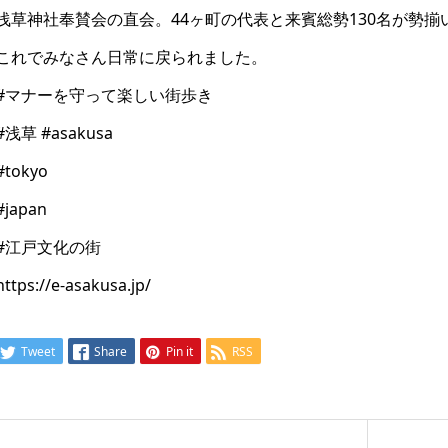
浅草神社奉賛会の直会。44ヶ町の代表と来賓総勢130名が勢揃
これでみなさん日常に戻られました。
#マナーを守って楽しい街歩き
#浅草 #asakusa
#tokyo
#japan
#江戸文化の街
https://e-asakusa.jp/
Tweet
Share
Pin it
RSS