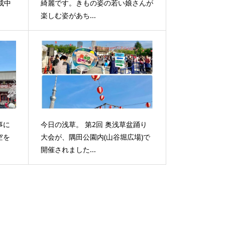
成中
綺麗です。きもの姿の若い娘さんが
楽しむ姿があち...
事に
今日の浅草。 第2回 奥浅草盆踊り
空を
大会が、隅田公園内(山谷堀広場)で
開催されました...