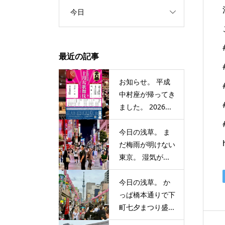
今日
最近の記事
お知らせ。 平成
中村座が帰ってき
ました。 2026...
今日の浅草。 ま
だ梅雨が明けない
東京。 湿気が...
今日の浅草。 か
っぱ橋本通りで下
町七夕まつり盛...