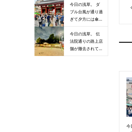
今日の浅草。 ダ
ブル台風が通り過
ぎて夕方には傘...
今日の浅草。 伝
法院通りの路上店
舗が撤去されて...
今