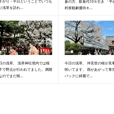
下がり・平日ということでいつも
参の方、飲食代10％引き 「平
り浅草を訪れ...
村座観劇優待キ...
日の浅草。 浅草神社境内では桜
今日の浅草。 仲見世の桜が見
下で野点が行われてました。満開
咲いてます。 雨があがって青
なのでまだ桜...
バックに綺麗で...