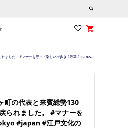
せ
sa #tokyo #japan #江戸文化の街 https://e-asakusa.jp/
ヶ町の代表と来賓総勢130
戻られました。 #マナーを
kyo #japan #江戸文化の