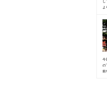
し
よ
今
の
前