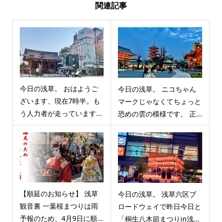
関連記事
今日の浅草。 おはようご
今日の浅草。 ニコちゃん
ざいます、現在7時半。も
マークじゃなくてちょっと
う人力者が走っています...
恐めの雲の模様です。 正...
【順延のお知らせ】 浅草
今日の浅草。 浅草六区ブ
観音裏 一葉桜まつりは雨
ロードウェイで昨日今日と
予報のため、4月9日に順...
「桐生八木節まつりin浅...