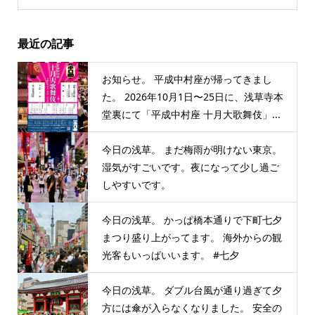
最近の記事
お知らせ。 平成中村座が帰ってきまし
た。 2026年10月1日〜25日に、浅草寺本
堂裏にて「平成中村座 十月大歌舞伎」...
今日の浅草。 まだ梅雨が明けない東京。
湿気がすごいです。夜になって少し過ご
しやすいです。
今日の浅草。 かっぱ橋本通りで下町七夕
まつり盛り上がってます。 海外からの観
光客もいっぱいいます。 #七夕
今日の浅草。 ダブル台風が通り過ぎて夕
方には傘が入らなくなりました。 安全の