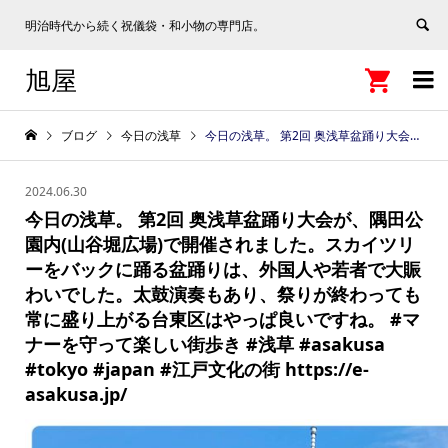
明治時代から続く祝儀袋・和小物の専門店。
旭屋


ブログ
今日の浅草
今日の浅草。 第2回 奥浅草盆踊り大会が、隅田公園内(山谷堀広場)で開催されました。スカイツリーをバックに踊る盆踊りは、外国人や若者で大賑わいでした。太鼓演奏もあり、祭りが終わっても常に盛り上がる台東区はやっぱ良いですね。 #マナーを守って楽しい街歩き #浅草 #asakusa #tokyo #japan #江戸文化の街 https://e-asakusa.jp/
2024.06.30
今日の浅草。 第2回 奥浅草盆踊り大会が、隅田公
園内(山谷堀広場)で開催されました。スカイツリ
ーをバックに踊る盆踊りは、外国人や若者で大賑
わいでした。太鼓演奏もあり、祭りが終わっても
常に盛り上がる台東区はやっぱ良いですね。 #マ
ナーを守って楽しい街歩き #浅草 #asakusa
#tokyo #japan #江戸文化の街 https://e-
asakusa.jp/