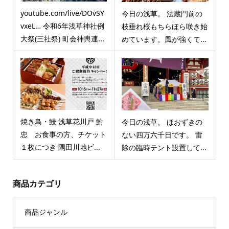
youtube.com/live/DOvSY
今日の浅草。 法蔵門前の
vxeL… 令和6年浅草神社例
枝垂れ桜もちらほら咲き始
大祭(三社祭) 町会神輿連...
めています。風が強くて...
焼き鳥・鰻 浅草花川戸 鮒
今日の浅草。 ほおずきの
忠 お食事の方、チケット
ない四万六千日です。 雷
１枚につき 隅田川地ビ...
除の臨時テント設置して...
商品カテゴリ
商品ジャンル