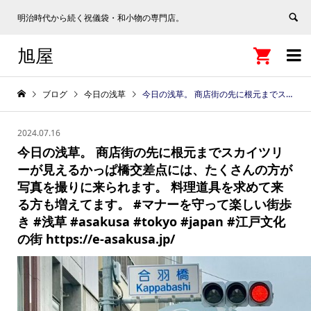
明治時代から続く祝儀袋・和小物の専門店。
旭屋


ブログ
今日の浅草
今日の浅草。 商店街の先に根元までスカイツリーが見えるかっぱ橋交差点には、たくさんの方が写真を撮りに来られます。 料理道具を求めて来る方も増えてます。 #マナーを守って楽しい街歩き #浅草 #asakusa #tokyo #japan #江戸文化の街 https://e-asakusa.jp/
2024.07.16
今日の浅草。 商店街の先に根元までスカイツリ
ーが見えるかっぱ橋交差点には、たくさんの方が
写真を撮りに来られます。 料理道具を求めて来
る方も増えてます。 #マナーを守って楽しい街歩
き #浅草 #asakusa #tokyo #japan #江戸文化
の街 https://e-asakusa.jp/