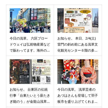
今日の浅草。 六区ブロー
お知らせ。 本日、2/4(土)
ドウェイは弘前物産展など
雷門の斜め前にある浅草文
で賑わってます。海外の...
化観光センター６階の多...
お知らせ。 台東区の伝統
今日の浅草。 浅草芸者の
行事「台東たいとう薪たき
あづはさんも登場して羽子
ぎ能のう」が金龍山浅草...
板市を盛り上げてくれま...