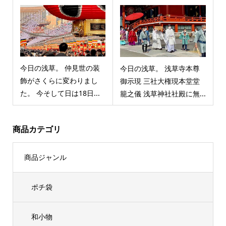
今日の浅草。 仲見世の装
今日の浅草。 浅草寺本尊
飾がさくらに変わりまし
御示現 三社大権現本堂堂
た。 今そして日は18日...
籠之儀 浅草神社社殿に無...
商品カテゴリ
商品ジャンル
ポチ袋
和小物