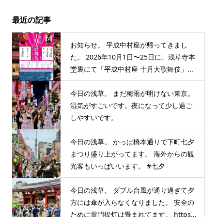
最近の記事
お知らせ。 平成中村座が帰ってきまし
た。 2026年10月1日〜25日に、浅草寺本
堂裏にて「平成中村座 十月大歌舞伎」...
今日の浅草。 まだ梅雨が明けない東京。
湿気がすごいです。夜になって少し過ご
しやすいです。
今日の浅草。 かっぱ橋本通りで下町七夕
まつり盛り上がってます。 海外からの観
光客もいっぱいいます。 #七夕
今日の浅草。 ダブル台風が通り過ぎて夕
方には傘が入らなくなりました。 安全の
ために雷門提灯は畳まれてます。 https...