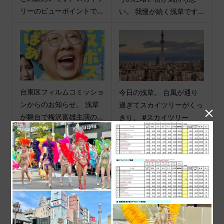
リーのビューポイントで...
い。 我慢が続く浅草です...
台東区フィルムコミッショ
今日の浅草。 台風が通り
ンからのお知らせ。 浅草
過ぎてスカイツリーがくっ

が舞台で梅沢富雄主演の...
きり。 #スカイツリー
商品カテゴリ
商品ジャンル
ポチ袋