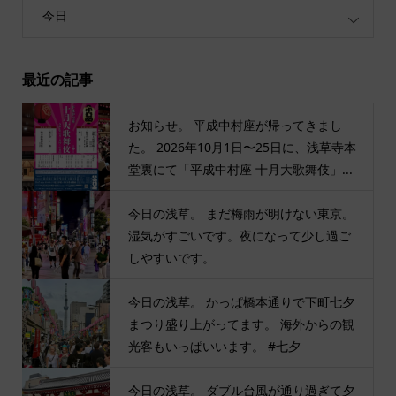
今日
最近の記事
お知らせ。 平成中村座が帰ってきまし
た。 2026年10月1日〜25日に、浅草寺本
堂裏にて「平成中村座 十月大歌舞伎」...
今日の浅草。 まだ梅雨が明けない東京。
湿気がすごいです。夜になって少し過ご
しやすいです。
今日の浅草。 かっぱ橋本通りで下町七夕
まつり盛り上がってます。 海外からの観
光客もいっぱいいます。 #七夕
今日の浅草。 ダブル台風が通り過ぎて夕