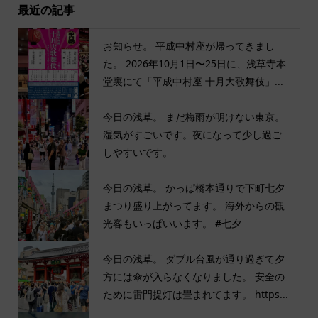
最近の記事
お知らせ。 平成中村座が帰ってきまし
た。 2026年10月1日〜25日に、浅草寺本
堂裏にて「平成中村座 十月大歌舞伎」...
今日の浅草。 まだ梅雨が明けない東京。
湿気がすごいです。夜になって少し過ご
しやすいです。
今日の浅草。 かっぱ橋本通りで下町七夕
まつり盛り上がってます。 海外からの観
光客もいっぱいいます。 #七夕
今日の浅草。 ダブル台風が通り過ぎて夕
方には傘が入らなくなりました。 安全の
ために雷門提灯は畳まれてます。 https...