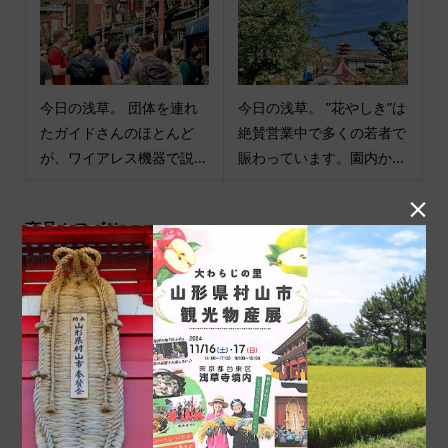
今日の浅草。 団体を連れ
今日の浅草。 ”花やしき”は
たガイドさんのほとんど
絶賛営業中で多くの若者で
が、ワイアレス機器で説...
賑わっています。園内か...

商品カテゴリ
商品ジャンル
ポチ袋
和小物