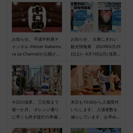
お知らせ。 平成中村座チ
お知らせ。 台東にぎわい
ャンネル /Heisei Nakamu
観光情報展 2024年6月29
ra za Channelが公開さ...
日(土)～8月19日(月) 浅草...
今日の浅草。 三社祭まで
本日も10:00から入場受付
後一か月。 オレンジ通り
いたします。 入場者数を
に早くも跨ぎ提灯の準備...
減らしています。お早め...