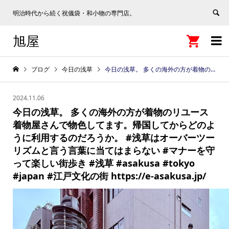
明治時代から続く祝儀袋・和小物の専門店。
旭屋


ブログ
今日の浅草
今日の浅草。 多くの海外の方が着物のリユース着物屋さんで物色してます。帰国してからどのように利用するのだろうか。 #浅草はオーバーツーリズムと言う言葉に当てはまらない #マナーを守って楽しい街歩き #浅草 #asakusa #tokyo #japan #江戸文化の街 https://e-asakusa.jp/
2024.11.06
今日の浅草。 多くの海外の方が着物のリユース
着物屋さんで物色してます。帰国してからどのよ
うに利用するのだろうか。 #浅草はオーバーツー
リズムと言う言葉に当てはまらない #マナーを守
って楽しい街歩き #浅草 #asakusa #tokyo
#japan #江戸文化の街 https://e-asakusa.jp/