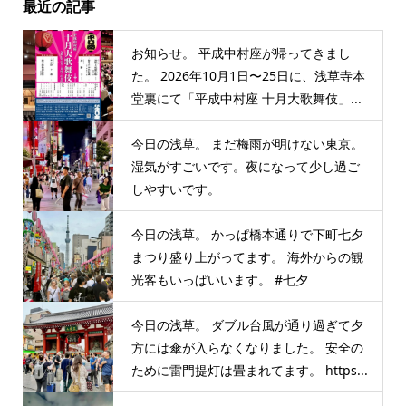
最近の記事
お知らせ。 平成中村座が帰ってきまし
た。 2026年10月1日〜25日に、浅草寺本
堂裏にて「平成中村座 十月大歌舞伎」...
今日の浅草。 まだ梅雨が明けない東京。
湿気がすごいです。夜になって少し過ご
しやすいです。
今日の浅草。 かっぱ橋本通りで下町七夕
まつり盛り上がってます。 海外からの観
光客もいっぱいいます。 #七夕
今日の浅草。 ダブル台風が通り過ぎて夕
方には傘が入らなくなりました。 安全の
ために雷門提灯は畳まれてます。 https...