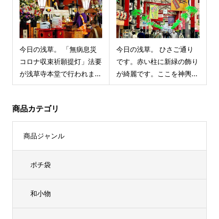
今日の浅草。 「無病息災
今日の浅草。 ひさご通り
コロナ収束祈願提灯」法要
です。赤い柱に新緑の飾り
が浅草寺本堂で行われま...
が綺麗です。ここを神輿...
商品カテゴリ
商品ジャンル
ポチ袋
和小物