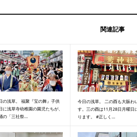
関連記事
日の浅草。 福聚『宝の舞』子供
今日の浅草。 二の酉も大賑わ
日に浅草寺幼稚園の園児たちが、
す。三の酉は11月28日月曜日
踊の「三社祭...
ります。 #正しく...