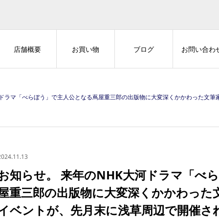
店舗概要
お買い物
ブログ
お問い合わ
絵師の山東京伝のイベントが、先月末に浅草周辺で開催されました。 そして、本日「べらぼう」のメインビジュアルが公開されました。 大河ドラマ「べらぼう〜蔦重栄華乃夢噺〜」 詳細は以下をご覧下さい。 https://www.nhk.jp/p/berabou/ts/42QY57MX24/blog/bl/pG3k57WNaG/
2024.11.13
お知らせ。 来年のNHK大河ドラマ「べ
屋重三郎の出版物に大変深くかかわった
イベントが、先月末に浅草周辺で開催さ