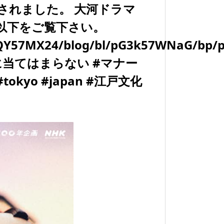
されました。 大河ドラマ
以下をご覧下さい。
2QY57MX24/blog/bl/pG3k57WNaG/bp/p
当てはまらない #マナー
okyo #japan #江戸文化