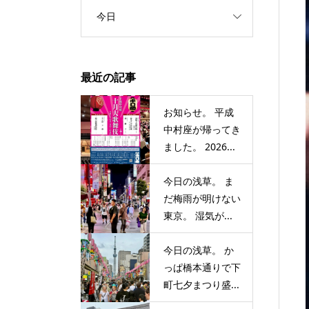
今日
最近の記事
お知らせ。 平成
中村座が帰ってき
ました。 2026...
今日の浅草。 ま
だ梅雨が明けない
東京。 湿気が...
今日の浅草。 か
っぱ橋本通りで下
町七夕まつり盛...