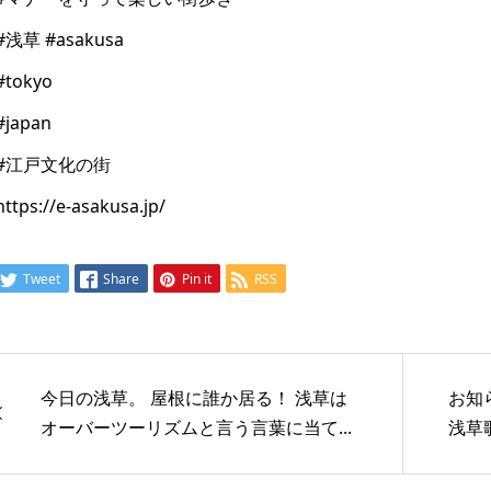
#浅草 #asakusa
#tokyo
#japan
#江戸文化の街
https://e-asakusa.jp/
Tweet
Share
Pin it
RSS
今日の浅草。 屋根に誰か居る！ 浅草は
お知
オーバーツーリズムと言う言葉に当て...
浅草歌