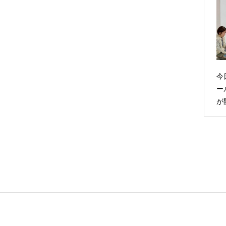
今
ー
が