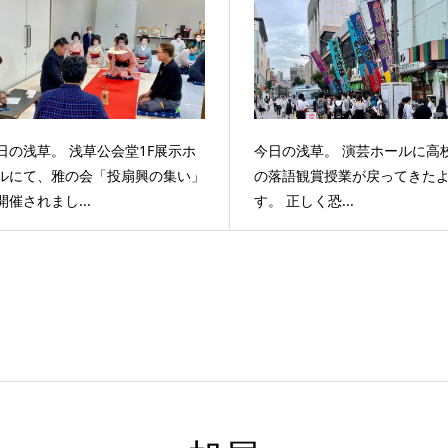
日の浅草。 浅草公会堂1F展示ホ
今日の浅草。 演芸ホールに高
ルにて、雅の会「投扇興の集い」
の落語観賞授業が戻ってきた
開催されまし...
す。 正しく恐...