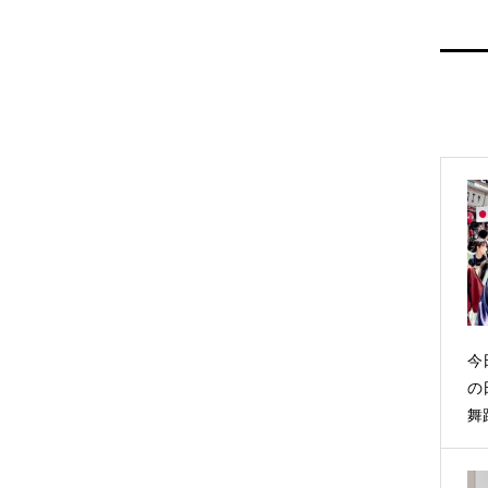
今
の
舞