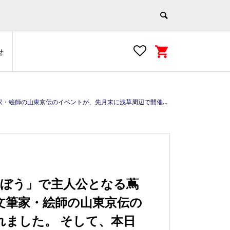
せ
bp/pjOvZV4JvB/ #浅草はオーバーツーリズムと言う言葉に当てはまらない #マナーを守って楽しい街歩き #浅草 #asakusa #tokyo #japan #江戸文化の街 https://e-asakusa.jp/
らぼう」で主人公となる蔦
文筆家・絵師の山東京伝の
れました。 そして、本日