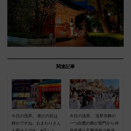
関連記事
今日の浅草。 夜の六区は
今日の浅草。 浅草寺舞の
静かですね。おまわりさん
一つ白鷺の舞が雷門から仲
も暇そうです。#正しく...
見世通り五重塔前で奉演...