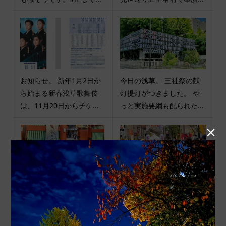
お知らせ。 新年1月2日か
今日の浅草。 三社祭の献
ら始まる新春浅草歌舞伎
灯提灯がつきました。 や
は、11月20日からチケ...
っと実施要綱も配られた...

今日の浅草。 雷門に「歳
今日の浅草。 六区ブロー
の市」羽子板市の看板が立
ドウェイ商店街で「出前
ちました。境内でも準備...
走」の大会がありました...