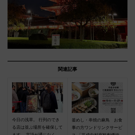
関連記事
今日の浅草。 行列のでき
釜めし・串焼の麻鳥 お食
る店は並ぶ場所を確保して
事の方ワンドリンクサービ
ます。 言語が通じなく...
ス 「平成中村座観劇優待...