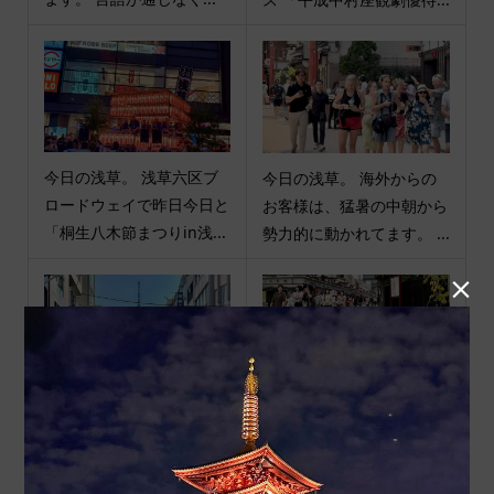
今日の浅草。 浅草六区ブ
今日の浅草。 海外からの
ロードウェイで昨日今日と
お客様は、猛暑の中朝から
「桐生八木節まつりin浅...
勢力的に動かれてます。 ...

今日のスカイツリー。 雲
今日の浅草。 仲見世と宝
一つない青空です。 暑く
蔵門の間に素敵な空間がで
も寒くもなく過ごしやす...
きてました。#正しく恐...