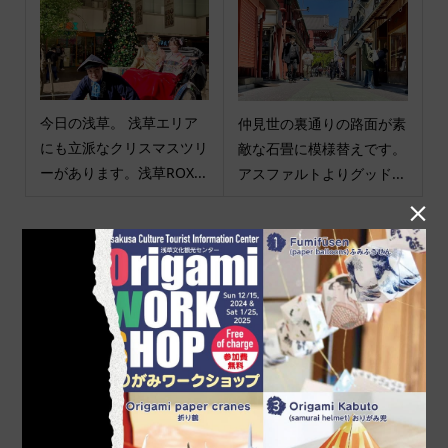
今日の浅草。 浅草エリア
仲見世の裏通りの路面が素
にも立派なクリスマスツリ
敵な石畳に模様替えです。
ーがあります。浅草ROX...
アスファルトよりグッド...

商品カテゴリ
商品ジャンル
ポチ袋
和小物