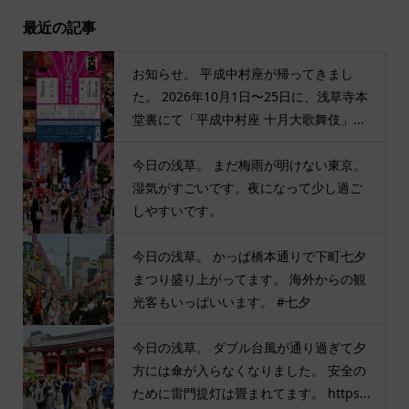
最近の記事
お知らせ。 平成中村座が帰ってきまし
た。 2026年10月1日〜25日に、浅草寺本
堂裏にて「平成中村座 十月大歌舞伎」...
今日の浅草。 まだ梅雨が明けない東京。
湿気がすごいです。夜になって少し過ご
しやすいです。
今日の浅草。 かっぱ橋本通りで下町七夕
まつり盛り上がってます。 海外からの観
光客もいっぱいいます。 #七夕
今日の浅草。 ダブル台風が通り過ぎて夕
方には傘が入らなくなりました。 安全の
ために雷門提灯は畳まれてます。 https...