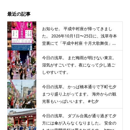
最近の記事
お知らせ。 平成中村座が帰ってきまし
た。 2026年10月1日〜25日に、浅草寺本
堂裏にて「平成中村座 十月大歌舞伎」...
今日の浅草。 まだ梅雨が明けない東京。
湿気がすごいです。夜になって少し過ご
しやすいです。
今日の浅草。 かっぱ橋本通りで下町七夕
まつり盛り上がってます。 海外からの観
光客もいっぱいいます。 #七夕
今日の浅草。 ダブル台風が通り過ぎて夕
方には傘が入らなくなりました。 安全の