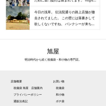
ために雷門提灯は畳まれてます。 https...
今日の浅草。 伝法院通りの路上店舗が撤
去されてました。 この壁には落書きして
欲しくないですね。 バンクシーが来ち...
旭屋
明治時代から続く祝儀袋・和小物の専門店。
店舗概要
お買い物
祝儀袋 旭屋 店舗案内
祝儀袋
プライバシーポリシー
和小物
通販法表記
ポチ袋