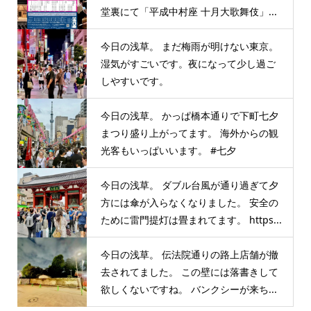
堂裏にて「平成中村座 十月大歌舞伎」...
今日の浅草。 まだ梅雨が明けない東京。
湿気がすごいです。夜になって少し過ご
しやすいです。
今日の浅草。 かっぱ橋本通りで下町七夕
まつり盛り上がってます。 海外からの観
光客もいっぱいいます。 #七夕
今日の浅草。 ダブル台風が通り過ぎて夕
方には傘が入らなくなりました。 安全の
ために雷門提灯は畳まれてます。 https...
今日の浅草。 伝法院通りの路上店舗が撤
去されてました。 この壁には落書きして
欲しくないですね。 バンクシーが来ち...