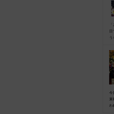
「
日
う
今
束
わ