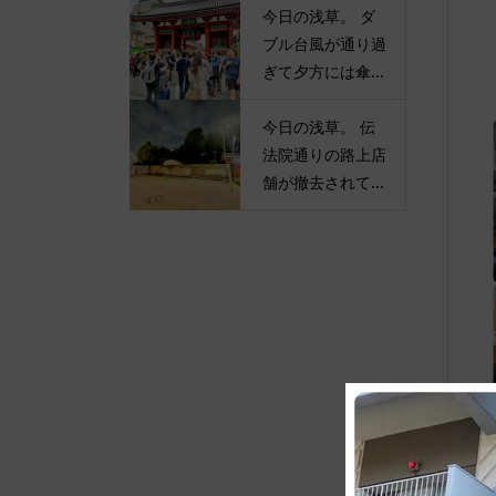
今日の浅草。 ダ
ブル台風が通り過
ぎて夕方には傘...
今日の浅草。 伝
法院通りの路上店
舗が撤去されて...