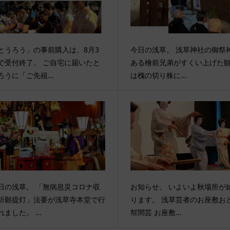
とうろう」の事前購入は、8月3
今日の浅草。 浅草神社の御祭
で受付終了。 ご自宅に届いたと
ある檜前兄弟がすくい上げた
ろうに「ご先祖...
は槐の切り株に...
日の浅草。 「無病息災コロナ収
お知らせ。 いよいよ秋場所が
祈願提灯」法要が浅草寺本堂で行
ります。 浅草芸者のお座敷お
れました。 ...
幇間芸 お座敷...