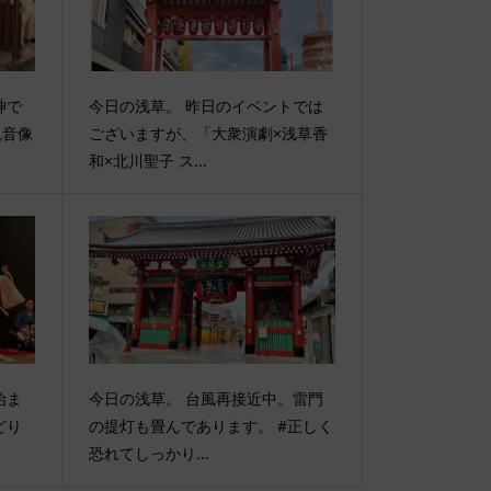
神で
今日の浅草。 昨日のイベントでは
観音像
ございますが、「大衆演劇×浅草香
和×北川聖子 ス...
始ま
今日の浅草。 台風再接近中。雷門
どり
の提灯も畳んであります。 #正しく
恐れてしっかり...