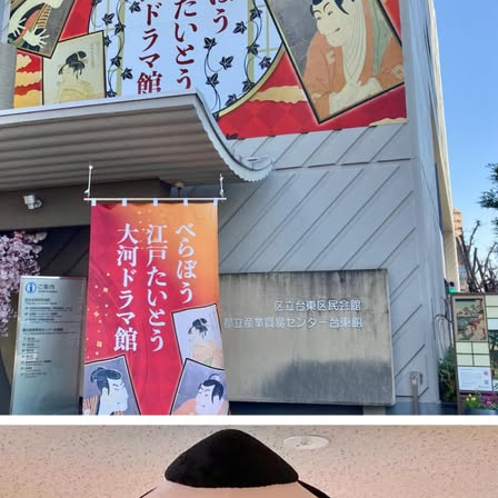
Tweet
Share
Pin it
RSS