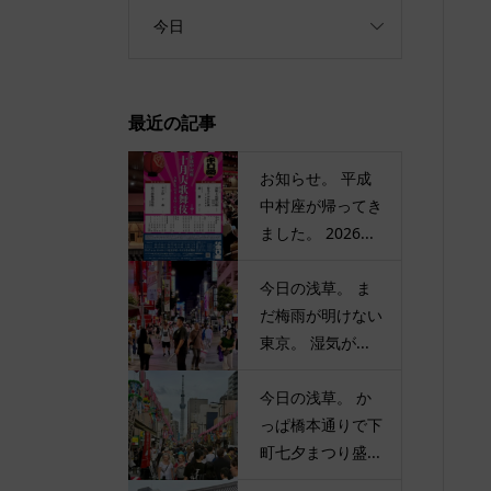
今日
最近の記事
お知らせ。 平成
中村座が帰ってき
ました。 2026...
今日の浅草。 ま
だ梅雨が明けない
東京。 湿気が...
今日の浅草。 か
っぱ橋本通りで下
町七夕まつり盛...