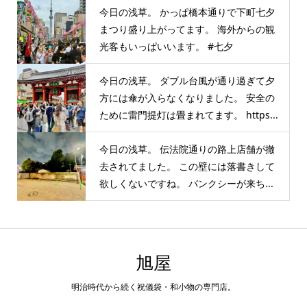
今日の浅草。 かっぱ橋本通りで下町七夕
まつり盛り上がってます。 海外からの観
光客もいっぱいいます。 #七夕
今日の浅草。 ダブル台風が通り過ぎて夕
方には傘が入らなくなりました。 安全の
ために雷門提灯は畳まれてます。 https...
今日の浅草。 伝法院通りの路上店舗が撤
去されてました。 この壁には落書きして
欲しくないですね。 バンクシーが来ち...
旭屋
明治時代から続く祝儀袋・和小物の専門店。