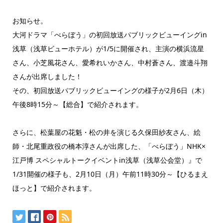
お知らせ。
大河ドラマ「べらぼう」の初回放送パブリックビューイングin
浅草（浅草ビューホテル）が1/5に開催され、主演の横浜流星
さん、小芝風花さん、愛希れいかさん、中村蒼さん、渡邉斗翔
さんが出席しました！
その、初回放送パブリックビューイングの様子が2月6日（木）
午後8時15分～【総合】で紹介されます。
さらに、松葉屋の花魁・松の井を演じる久保田紗友さん、絵
師・北尾重政役の橋本淳さんが出席した、「べらぼう」NHK×
江戸博 スペシャルトークイベントin浅草（浅草公会堂）』で
1/31開催の様子も、2月10日（月）午前11時30分～【ひるまえ
ほっと】で紹介されます。