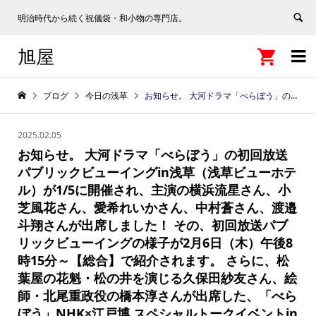
明治時代から続く祝儀袋・和小物の専門店。
旭屋


ブログ
今日の浅草
お知らせ。 大河ドラマ「べらぼう」の初回放送パブリックビューイングin浅草（浅草ビューホテル）が1/5に開催され、主演の横浜流星さん、小芝風花さん、愛希れいかさん、中村蒼さん、渡邉斗翔さんが出席しました！ その、初回放送パブリックビューイングの様子が2月6日（木）午後8時15分～【総合】で紹介されます。 さらに、松葉屋の花魁・松の井を演じる久保田紗友さん、絵師・北尾重政役の橋本淳さんが出席した、「べらぼう」NHK×江戸博 スペシャルトークイベントin浅草（浅草公会堂）』で1/31開催の様子も、2月10日（月）午前11時30分～【ひるまえほっと】で紹介されます。
2025.02.05
お知らせ。 大河ドラマ「べらぼう」の初回放送
パブリックビューイングin浅草（浅草ビューホテ
ル）が1/5に開催され、主演の横浜流星さん、小
芝風花さん、愛希れいかさん、中村蒼さん、渡邉
斗翔さんが出席しました！ その、初回放送パブ
リックビューイングの様子が2月6日（木）午後8
時15分～【総合】で紹介されます。 さらに、松
葉屋の花魁・松の井を演じる久保田紗友さん、絵
師・北尾重政役の橋本淳さんが出席した、「べら
ぼう」NHK×江戸博 スペシャルトークイベントin