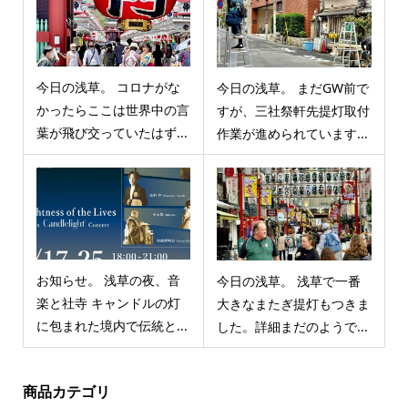
今日の浅草。 コロナがな
今日の浅草。 まだGW前で
かったらここは世界中の言
すが、三社祭軒先提灯取付
葉が飛び交っていたはず...
作業が進められています...
お知らせ。 浅草の夜、音
今日の浅草。 浅草で一番
楽と社寺 キャンドルの灯
大きなまたぎ提灯もつきま
に包まれた境内で伝統と...
した。詳細まだのようで...
商品カテゴリ