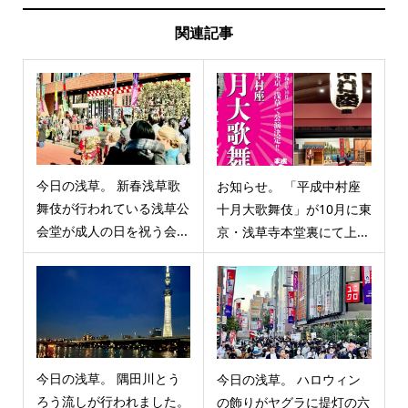
関連記事
今日の浅草。 新春浅草歌
お知らせ。 「平成中村座
舞伎が行われている浅草公
十月大歌舞伎」が10月に東
会堂が成人の日を祝う会...
京・浅草寺本堂裏にて上...
今日の浅草。 隅田川とう
今日の浅草。 ハロウィン
ろう流しが行われました。
の飾りがヤグラに提灯の六