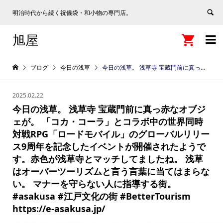
明治時代から続く祝儀袋・和小物の専門店。
旭屋


ブログ
今日の浅草
今日の浅草。 浅草寺 宝蔵門前に真っ赤なオブジェが。 「コカ・コーラ」とコラボ中の世界同時対戦RPG「ロードモバイル」のグローバルリリース9周年を記念したイベントが開催されたようです。赤色が浅草寺とマッチしてましたね。 浅草はオーバーツーリズムと言う言葉に当てはまらない。 マナーを守らない人に指導する街。 #asakusa #江戸文化の街 #BetterTourism https://e-asakusa.jp/
2025.02.22
今日の浅草。 浅草寺 宝蔵門前に真っ赤なオブジ
ェが。 「コカ・コーラ」とコラボ中の世界同時
対戦RPG「ロードモバイル」のグローバルリリー
ス9周年を記念したイベントが開催されたようで
す。赤色が浅草寺とマッチしてましたね。 浅草
はオーバーツーリズムと言う言葉に当てはまらな
い。 マナーを守らない人に指導する街。
#asakusa #江戸文化の街 #BetterTourism
https://e-asakusa.jp/