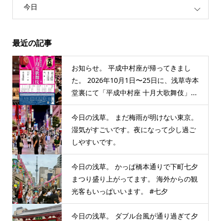
今日
最近の記事
お知らせ。 平成中村座が帰ってきまし
た。 2026年10月1日〜25日に、浅草寺本
堂裏にて「平成中村座 十月大歌舞伎」...
今日の浅草。 まだ梅雨が明けない東京。
湿気がすごいです。夜になって少し過ご
しやすいです。
今日の浅草。 かっぱ橋本通りで下町七夕
まつり盛り上がってます。 海外からの観
光客もいっぱいいます。 #七夕
今日の浅草。 ダブル台風が通り過ぎて夕