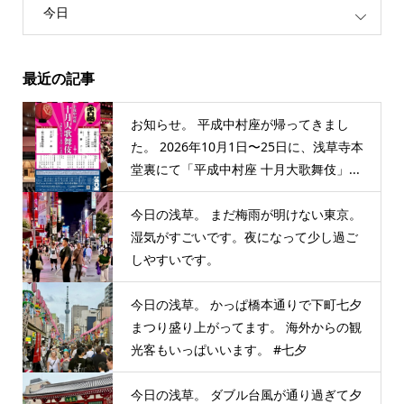
今日
最近の記事
お知らせ。 平成中村座が帰ってきまし
た。 2026年10月1日〜25日に、浅草寺本
堂裏にて「平成中村座 十月大歌舞伎」...
今日の浅草。 まだ梅雨が明けない東京。
湿気がすごいです。夜になって少し過ご
しやすいです。
今日の浅草。 かっぱ橋本通りで下町七夕
まつり盛り上がってます。 海外からの観
光客もいっぱいいます。 #七夕
今日の浅草。 ダブル台風が通り過ぎて夕