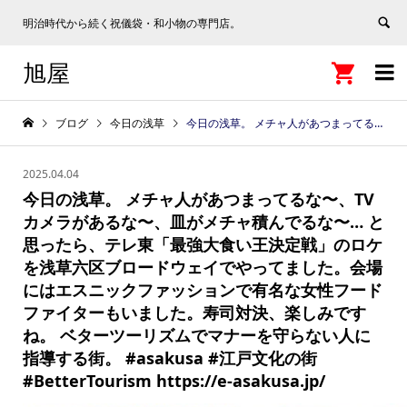
明治時代から続く祝儀袋・和小物の専門店。
旭屋


ブログ
今日の浅草
今日の浅草。 メチャ人があつまってるな〜、TVカメラがあるな〜、皿がメチャ積んでるな〜… と思ったら、テレ東「最強大食い王決定戦」のロケを浅草六区ブロードウェイでやってました。会場にはエスニックファッションで有名な女性フードファイターもいました。寿司対決、楽しみですね。 ベターツーリズムでマナーを守らない人に指導する街。 #asakusa #江戸文化の街 #BetterTourism https://e-asakusa.jp/
2025.04.04
今日の浅草。 メチャ人があつまってるな〜、TV
カメラがあるな〜、皿がメチャ積んでるな〜… と
思ったら、テレ東「最強大食い王決定戦」のロケ
を浅草六区ブロードウェイでやってました。会場
にはエスニックファッションで有名な女性フード
ファイターもいました。寿司対決、楽しみです
ね。 ベターツーリズムでマナーを守らない人に
指導する街。 #asakusa #江戸文化の街
#BetterTourism https://e-asakusa.jp/