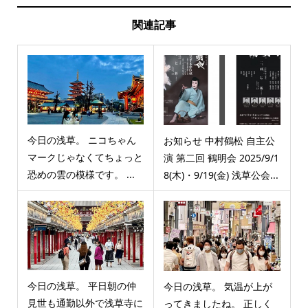
関連記事
今日の浅草。 ニコちゃん
お知らせ 中村鶴松 自主公
マークじゃなくてちょっと
演 第二回 鶴明会 2025/9/1
恐めの雲の模様です。 ...
8(木)・9/19(金) 浅草公会...
今日の浅草。 平日朝の仲
今日の浅草。 気温が上が
見世も通勤以外で浅草寺に
ってきましたね。 正しく