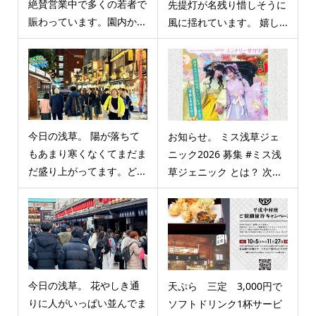
絶賛営業中で多くの若者で
先提灯が名残り惜しそうに
賑わっています。園内か...
風に揺れています。 嬉し...
今日の浅草。 陽が落ちて
お知らせ。 ミス浅草ジェ
もあまり寒くなくてまだま
ニック2026 募集 #ミス浅
だ盛り上がってます。ど...
草ジェニック とは？ 次...
今日の浅草。 花やしき通
天ぷら 三定 3,000円で
りに人がいっぱい並んでま
ソフトドリンク1杯サービ