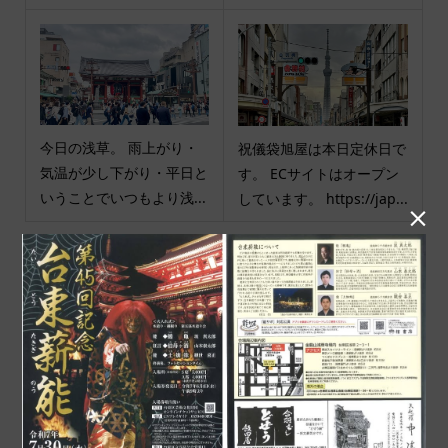
今日の浅草。 雨上がり・
祝儀袋旭屋は本日定休日で
気温が少し下がり・平日と
す。 ECサイトはオープン
いうことでいつもより浅...
しています。 https://jap...

商品カテゴリ
商品ジャンル
ポチ袋
和小物