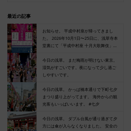
最近の記事
お知らせ。 平成中村座が帰ってきまし
た。 2026年10月1日〜25日に、浅草寺本
堂裏にて「平成中村座 十月大歌舞伎」...
今日の浅草。 まだ梅雨が明けない東京。
湿気がすごいです。夜になって少し過ご
しやすいです。
今日の浅草。 かっぱ橋本通りで下町七夕
まつり盛り上がってます。 海外からの観
光客もいっぱいいます。 #七夕
今日の浅草。 ダブル台風が通り過ぎて夕
方には傘が入らなくなりました。 安全の