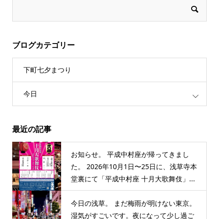
ブログカテゴリー
下町七夕まつり
今日
最近の記事
お知らせ。 平成中村座が帰ってきまし
た。 2026年10月1日〜25日に、浅草寺本
堂裏にて「平成中村座 十月大歌舞伎」...
今日の浅草。 まだ梅雨が明けない東京。
湿気がすごいです。夜になって少し過ご