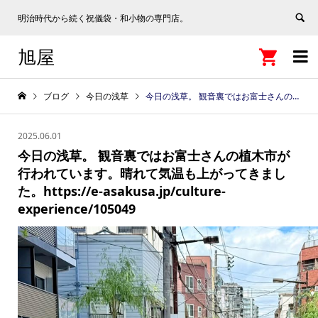
明治時代から続く祝儀袋・和小物の専門店。
旭屋


ブログ
今日の浅草
今日の浅草。 観音裏ではお富士さんの植木市が行われています。晴れて気温も上がってきました。https://e-asakusa.jp/culture-experience/105049
2025.06.01
今日の浅草。 観音裏ではお富士さんの植木市が
行われています。晴れて気温も上がってきまし
た。https://e-asakusa.jp/culture-
experience/105049