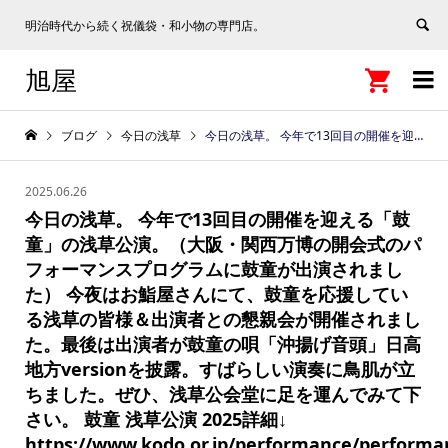
明治時代から続く祝儀袋・和小物の専門店。
旭屋


ブログ
今日の浅草
今日の浅草。 今年で13回目の開催を迎える「鼓童」の浅草公演。（大阪・関西万博の開会式のパフォーマンスプログラムに鼓童が出演されました） 今夜はお鮨屋さんにて、鼓童を応援している浅草の皆様＆出演者との懇親会が開催されました。最後は出演者が鼓童の唄「沖揚げ音頭」日高地方versionを披露。すばらしい演奏に鳥肌が立ちました。ぜひ、浅草公会堂に足を運んでみて下さい。 鼓童 浅草公演 2025詳細↓ https://www.kodo.or.jp/performance/performance_kodo/51015 （鼓童 浅草公演 2025 「とこしえ －Everlasting－」 2025.06.25（水）〜2025.06.29（日） 浅草公会堂）
2025.06.26
今日の浅草。 今年で13回目の開催を迎える「鼓
童」の浅草公演。（大阪・関西万博の開会式のパ
フォーマンスプログラムに鼓童が出演されまし
た） 今夜はお鮨屋さんにて、鼓童を応援してい
る浅草の皆様＆出演者との懇親会が開催されまし
た。最後は出演者が鼓童の唄「沖揚げ音頭」日高
地方versionを披露。すばらしい演奏に鳥肌が立
ちました。ぜひ、浅草公会堂に足を運んでみて下
さい。 鼓童 浅草公演 2025詳細↓
https://www.kodo.or.jp/performance/performa