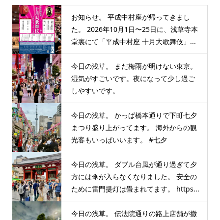
お知らせ。 平成中村座が帰ってきまし
た。 2026年10月1日〜25日に、浅草寺本
堂裏にて「平成中村座 十月大歌舞伎」...
今日の浅草。 まだ梅雨が明けない東京。
湿気がすごいです。夜になって少し過ご
しやすいです。
今日の浅草。 かっぱ橋本通りで下町七夕
まつり盛り上がってます。 海外からの観
光客もいっぱいいます。 #七夕
今日の浅草。 ダブル台風が通り過ぎて夕
方には傘が入らなくなりました。 安全の
ために雷門提灯は畳まれてます。 https...
今日の浅草。 伝法院通りの路上店舗が撤