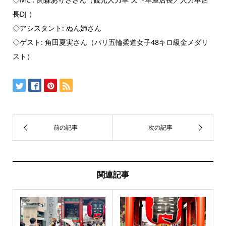
長DJ ）
◇アシスタント: ぬん姉さん
◇ゲスト: 角田夏実さん（パリ五輪柔道女子48キロ級金メダリ
スト）
関連記事