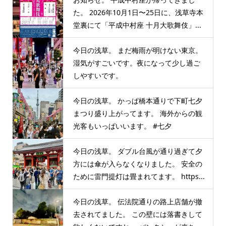
た。 2026年10月1日〜25日に、浅草寺本
堂裏にて「平成中村座 十月大歌舞伎」...
今日の浅草。 まだ梅雨が明けない東京。
湿気がすごいです。夜になって少し過ご
しやすいです。
今日の浅草。 かっぱ橋本通りで下町七夕
まつり盛り上がってます。 海外からの観
光客もいっぱいいます。 #七夕
今日の浅草。 ダブル台風が通り過ぎて夕
方には傘が入らなくなりました。 安全の
ために雷門提灯は畳まれてます。 https...
今日の浅草。 伝法院通りの路上店舗が撤
去されてました。 この壁には落書きして