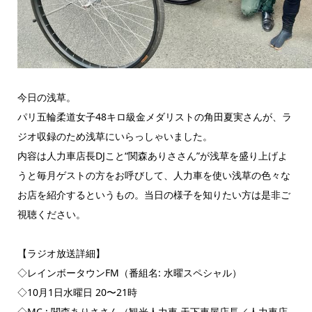
今日の浅草。
パリ五輪柔道女子48キロ級金メダリストの角田夏実さんが、ラ
ジオ収録のため浅草にいらっしゃいました。
内容は人力車店長DJこと“関森ありささん”が浅草を盛り上げよ
うと毎月ゲストの方をお呼びして、人力車を使い浅草の色々な
お店を紹介するというもの。当日の様子を知りたい方は是非ご
視聴ください。
【ラジオ放送詳細】
◇レインボータウンFM（番組名: 水曜スペシャル）
◇10月1日水曜日 20〜21時
◇MC : 関森ありささん（観光人力車 天下車屋店長／人力車店