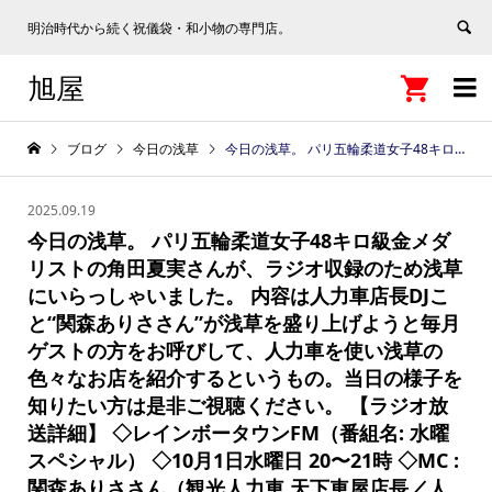
明治時代から続く祝儀袋・和小物の専門店。
旭屋


ブログ
今日の浅草
今日の浅草。 パリ五輪柔道女子48キロ級金メダリストの角田夏実さんが、ラジオ収録のため浅草にいらっしゃいました。 内容は人力車店長DJこと“関森ありささん”が浅草を盛り上げようと毎月ゲストの方をお呼びして、人力車を使い浅草の色々なお店を紹介するというもの。当日の様子を知りたい方は是非ご視聴ください。 【ラジオ放送詳細】 ◇レインボータウンFM（番組名: 水曜スペシャル） ◇10月1日水曜日 20〜21時 ◇MC : 関森ありささん（観光人力車 天下車屋店長／人力車店長DJ ） ◇アシスタント: ぬん姉さん ◇ゲスト: 角田夏実さん（パリ五輪柔道女子48キロ級金メダリスト）
2025.09.19
今日の浅草。 パリ五輪柔道女子48キロ級金メダ
リストの角田夏実さんが、ラジオ収録のため浅草
にいらっしゃいました。 内容は人力車店長DJこ
と“関森ありささん”が浅草を盛り上げようと毎月
ゲストの方をお呼びして、人力車を使い浅草の
色々なお店を紹介するというもの。当日の様子を
知りたい方は是非ご視聴ください。 【ラジオ放
送詳細】 ◇レインボータウンFM（番組名: 水曜
スペシャル） ◇10月1日水曜日 20〜21時 ◇MC :
関森ありささん（観光人力車 天下車屋店長／人