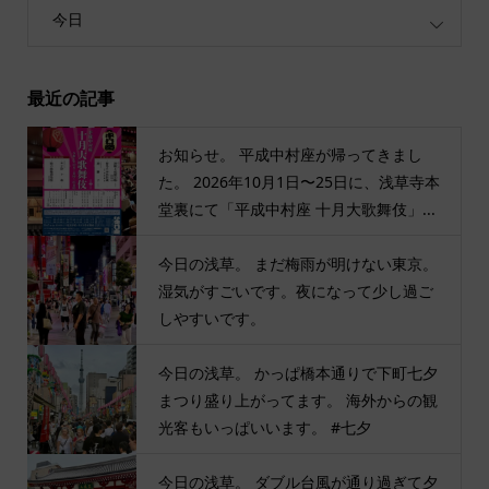
今日
最近の記事
お知らせ。 平成中村座が帰ってきまし
た。 2026年10月1日〜25日に、浅草寺本
堂裏にて「平成中村座 十月大歌舞伎」...
今日の浅草。 まだ梅雨が明けない東京。
湿気がすごいです。夜になって少し過ご
しやすいです。
今日の浅草。 かっぱ橋本通りで下町七夕
まつり盛り上がってます。 海外からの観
光客もいっぱいいます。 #七夕
今日の浅草。 ダブル台風が通り過ぎて夕