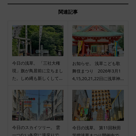
関連記事
今日の浅草。 「三社大権
お知らせ。 浅草こども歌
現」旗が鳥居前に立ちまし
舞伎まつり 2026年3月1
た。しめ縄も新しくして...
4,15,20,21,22日に浅草神...
今日のスカイツリー。 雲
今日の浅草。 第11回秋田
一つない冬空に逆戻りで
竿燈浅草まつり開催中で