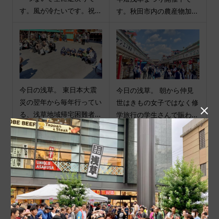
す。風が冷たいです。祝...
す。秋田市内の農産物加...
今日の浅草。 東日本大震
今日の浅草。 朝から仲見
災の翌年から毎年行ってい
世はきもの女子ではなく修

る、浅草地域帰宅困難者...
学旅行の学生さんで賑わ...
商品カテゴリ
商品ジャンル
ポチ袋