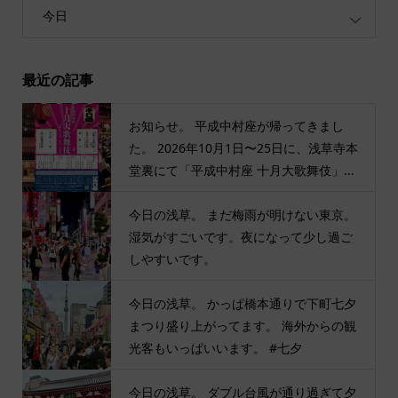
今日
最近の記事
お知らせ。 平成中村座が帰ってきまし
た。 2026年10月1日〜25日に、浅草寺本
堂裏にて「平成中村座 十月大歌舞伎」...
今日の浅草。 まだ梅雨が明けない東京。
湿気がすごいです。夜になって少し過ご
しやすいです。
今日の浅草。 かっぱ橋本通りで下町七夕
まつり盛り上がってます。 海外からの観
光客もいっぱいいます。 #七夕
今日の浅草。 ダブル台風が通り過ぎて夕