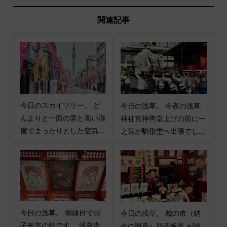
関連記事
今日のスカイツリー。 ど
今日の浅草。 今夜の浅草
んよりと一面の雲と高い湿
神社宮神輿堂上げの前に一
度でまったりとした空気...
之宮が駒形堂ヘ出張でし...
今日の浅草。 御縁日で羽
今日の浅草。 歳の市（納
子板市の朝です。 浅草寺
めの観音）羽子板市 が始