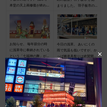
本堂の天上画修復が終わ...
まりました。 羽子板市の...
お知らせ。 毎年節分の時
今日の浅草。 あいにくの
に浅草寺に奉納されている
雨で気温も低いですが、か

という「七福神の舞」が...
っぱ橋道具祭りは絶賛開...
商品カテゴリ
商品ジャンル
ポチ袋