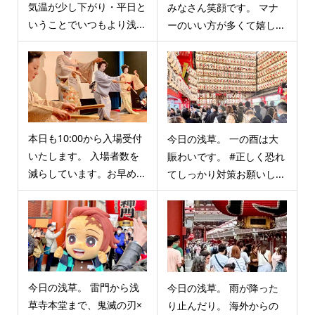
気温が少し下がり・平日と
みなさん笑顔です。 マナ
いうことでいつもより浅...
ーのいい方が多くて嬉し...
本日も10:00から入場受付
今日の浅草。 一の酉は大
いたします。 入場者数を
賑わいです。 #正しく恐れ
減らしています。お早め...
てしっかり対策お願いし...
今日の浅草。 雷門から浅
今日の浅草。 雨が降った
草寺本堂まで、鬼滅の刃×
り止んだり。 海外からの