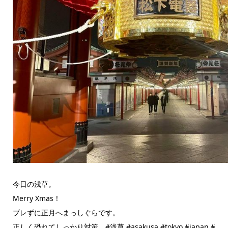
今日の浅草。
Merry Xmas！
ブレずに正月へまっしぐらです。
正しく恐れてしっかり対策。#浅草 #asakusa #tokyo #japan #