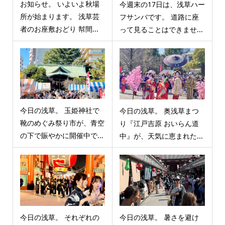
お知らせ。 いよいよ秋場
今週末の17日は、浅草ハー
所が始まります。 浅草芸
フサンバです。 道路に座
者のお座敷おどり 幇間...
って見ることはできませ...
今日の浅草。 玉姫神社で
今日の浅草。 奥浅草まつ
靴のめぐみ祭り市が、青空
り『江戸吉原 おいらん道
の下で賑やかに開催中で...
中』が、天気に恵まれた...
今日の浅草。 それぞれの
今日の浅草。 暑さを避け