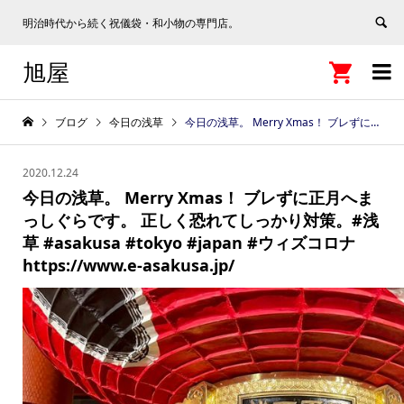
明治時代から続く祝儀袋・和小物の専門店。
旭屋


ブログ
今日の浅草
今日の浅草。 Merry Xmas！ ブレずに正月へまっしぐらです。 正しく恐れてしっかり対策。#浅草 #asakusa #tokyo #japan #ウィズコロナ https://www.e-asakusa.jp/
2020.12.24
今日の浅草。 Merry Xmas！ ブレずに正月へま
っしぐらです。 正しく恐れてしっかり対策。#浅
草 #asakusa #tokyo #japan #ウィズコロナ
https://www.e-asakusa.jp/