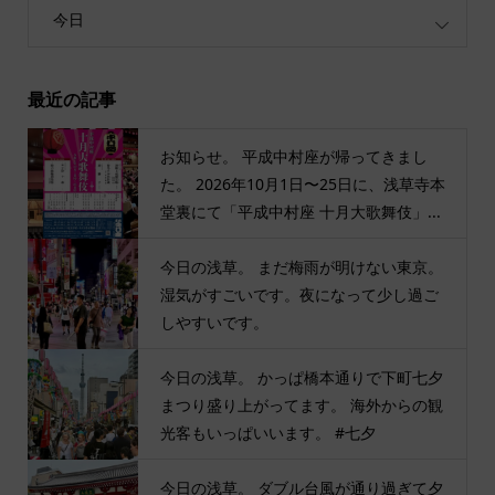
今日
最近の記事
お知らせ。 平成中村座が帰ってきまし
た。 2026年10月1日〜25日に、浅草寺本
堂裏にて「平成中村座 十月大歌舞伎」...
今日の浅草。 まだ梅雨が明けない東京。
湿気がすごいです。夜になって少し過ご
しやすいです。
今日の浅草。 かっぱ橋本通りで下町七夕
まつり盛り上がってます。 海外からの観
光客もいっぱいいます。 #七夕
今日の浅草。 ダブル台風が通り過ぎて夕