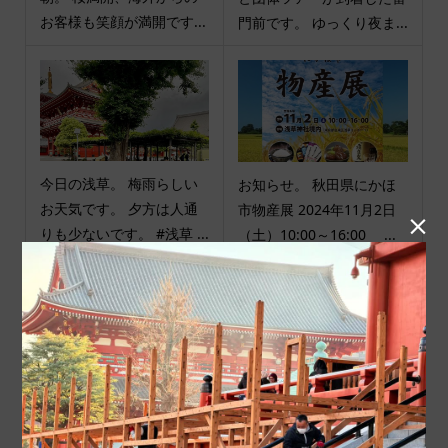
お客様も笑顔が満開です...
門前です。 ゆっくり夜ま...
今日の浅草。 梅雨らしい
お知らせ。 秋田県にかほ
お天気です。 夕方は人通
市物産展 2024年11月2日

りも少ないです。 #浅草 ...
（土）10:00～16:00 ...
商品カテゴリ
商品ジャンル
ポチ袋