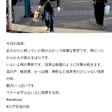
今日の浅草。
あさがたに残っていた雨が上がって綺麗な青空です。雨だった
からか人の姿がまばらです。
いよいよ桜の季節です。浅草は毎週のように行事が続きます。
花川戸、観音裏、かっぱ橋、寿町など浅草寺だけじゃない浅草
の街。
魅力いっぱいです。
マナーを守らない人に指導する街。
#asakusa
#江戸文化の街