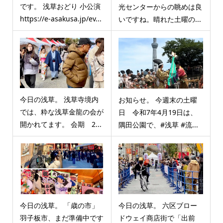
です。 浅草おどり 小公演
光センターからの眺めは良
https://e-asakusa.jp/ev...
いですね。晴れた土曜の...
今日の浅草。 浅草寺境内
お知らせ。 今週末の土曜
では、粋な浅草金龍の会が
日 令和7年4月19日は、
開かれてます。 会期 2...
隅田公園で、#浅草 #流...
今日の浅草。 「歳の市」
今日の浅草。 六区ブロー
羽子板市、まだ準備中です
ドウェイ商店街で「出前