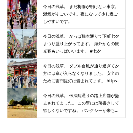
今日の浅草。 まだ梅雨が明けない東京。
湿気がすごいです。夜になって少し過ご
しやすいです。
今日の浅草。 かっぱ橋本通りで下町七夕
まつり盛り上がってます。 海外からの観
光客もいっぱいいます。 #七夕
今日の浅草。 ダブル台風が通り過ぎて夕
方には傘が入らなくなりました。 安全の
ために雷門提灯は畳まれてます。 https...
今日の浅草。 伝法院通りの路上店舗が撤
去されてました。 この壁には落書きして
欲しくないですね。 バンクシーが来ち...