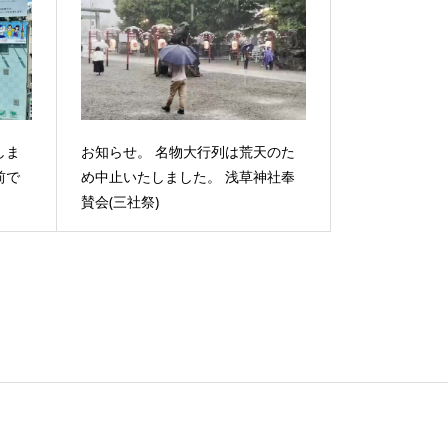
しま
お知らせ。 名物大行列は荒天のた
前で
め中止いたしました。 浅草神社奉
賛会(三社祭)