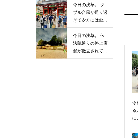
今日の浅草。 ダ
ブル台風が通り過
ぎて夕方には傘...
今日の浅草。 伝
法院通りの路上店
舗が撤去されて...
今
る
に