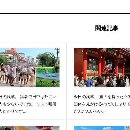
関連記事
日の浅草。 猛暑で日中は外にい
今日の浅草。 旗🚩を持ったツ
人も少ないですね。 ミスト噴射
団体を見かけるのは久しぶり
人だかりです...
だんだんいろい...