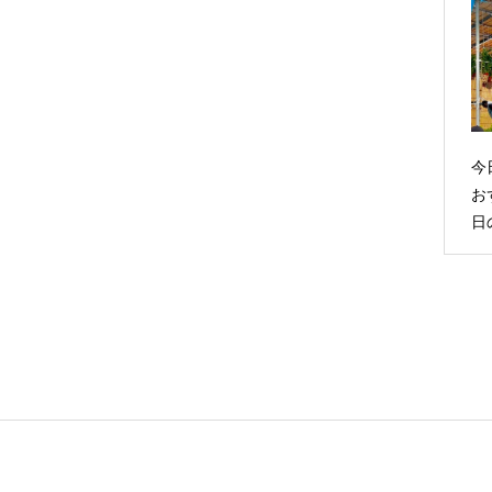
今
お
日