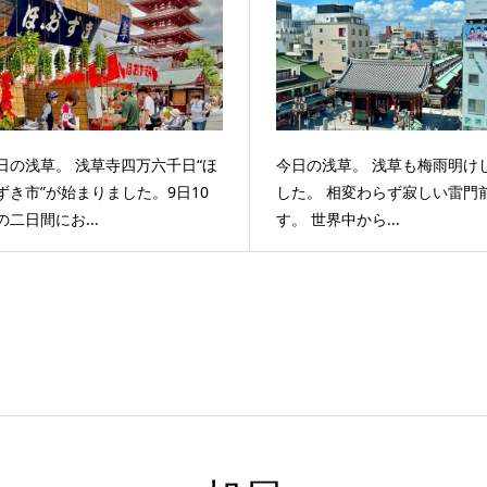
日の浅草。 浅草寺四万六千日“ほ
今日の浅草。 浅草も梅雨明け
ずき市”が始まりました。9日10
した。 相変わらず寂しい雷門
の二日間にお...
す。 世界中から...