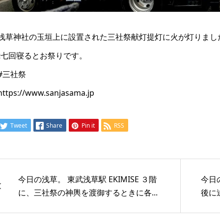
浅草神社の玉垣上に設置された三社祭献灯提灯に火が灯りまし
t七回寝るとお祭りです。
#三社祭
https://www.sanjasama.jp
Tweet
Share
Pin it
RSS
今日の浅草。 東武浅草駅 EKIMISE ３階
今日
に、三社祭の神輿を渡御するときに各...
後に