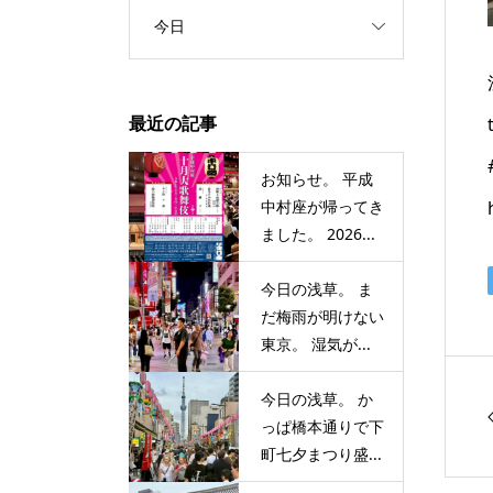
今日
最近の記事
お知らせ。 平成
中村座が帰ってき
ました。 2026...
今日の浅草。 ま
だ梅雨が明けない
東京。 湿気が...
今日の浅草。 か
っぱ橋本通りで下
町七夕まつり盛...