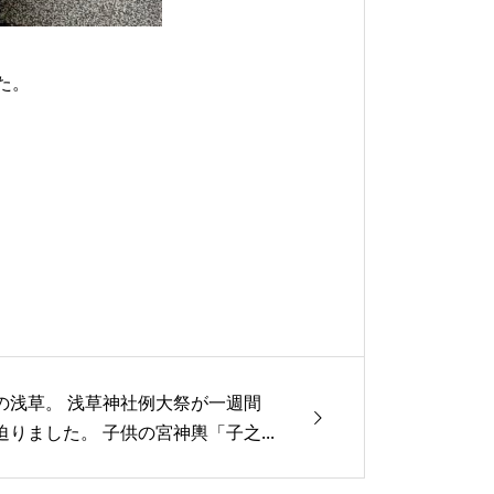
た。
の浅草。 浅草神社例大祭が一週間
迫りました。 子供の宮神輿「子之...