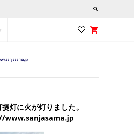
せ
njasama.jp
灯提灯に火が灯りました。
ww.sanjasama.jp