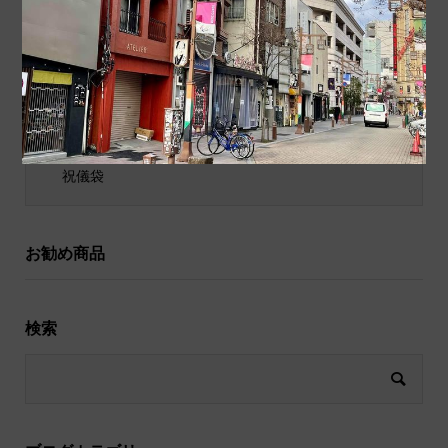
ポチ袋
和小物
祝儀袋
お勧め商品
検索