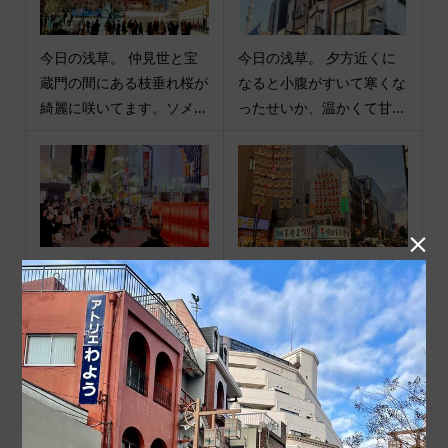
今日の浅草。 仲見世と宝
今日の浅草。 夕方近くに
蔵門の間にある枝垂れ桜が
なると小腹がすいて寒くな
綺麗に咲いてます。ソメ...
ったせいか、温かくて甘...

今日の浅草。 浅草夜祭は
今日の浅草。 秋田竿燈浅
盆踊りで盛り上がってまし
草まつりが浅草六区ブロー
た。 海外からの方達も...
ドウェイで盛大に開催さ...
商品カテゴリ
商品ジャンル