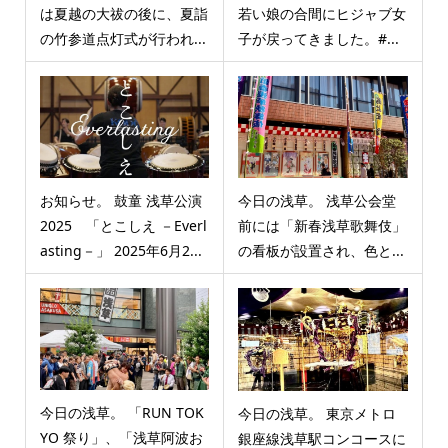
は夏越の大祓の後に、夏詣
若い娘の合間にヒジャブ女
の竹参道点灯式が行われ...
子が戻ってきました。#...
お知らせ。 鼓童 浅草公演
今日の浅草。 浅草公会堂
2025 「とこしえ －Everl
前には「新春浅草歌舞伎」
asting－」 2025年6月2...
の看板が設置され、色と...
今日の浅草。 「RUN TOK
今日の浅草。 東京メトロ
YO 祭り」、「浅草阿波お
銀座線浅草駅コンコースに