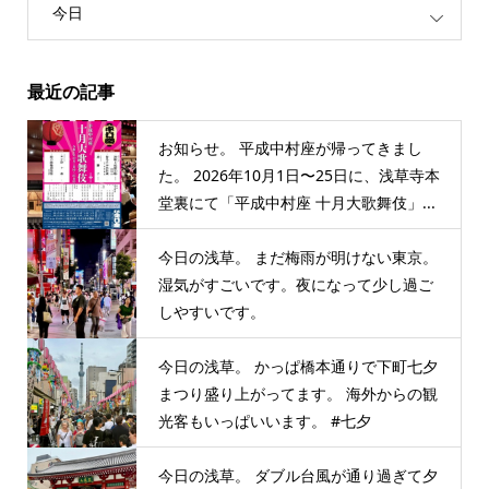
今日
最近の記事
お知らせ。 平成中村座が帰ってきまし
た。 2026年10月1日〜25日に、浅草寺本
堂裏にて「平成中村座 十月大歌舞伎」...
今日の浅草。 まだ梅雨が明けない東京。
湿気がすごいです。夜になって少し過ご
しやすいです。
今日の浅草。 かっぱ橋本通りで下町七夕
まつり盛り上がってます。 海外からの観
光客もいっぱいいます。 #七夕
今日の浅草。 ダブル台風が通り過ぎて夕