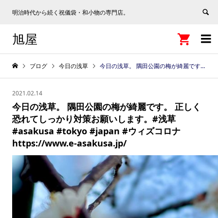
明治時代から続く祝儀袋・和小物の専門店。
旭屋


ブログ
今日の浅草
今日の浅草。 隅田公園の梅が綺麗です。 正しく恐れてしっかり対策お願いします。#浅草 #asakusa #tokyo #japan #ウィズコロナ https://www.e-asakusa.jp/
2021.02.14
今日の浅草。 隅田公園の梅が綺麗です。 正しく
恐れてしっかり対策お願いします。#浅草
#asakusa #tokyo #japan #ウィズコロナ
https://www.e-asakusa.jp/