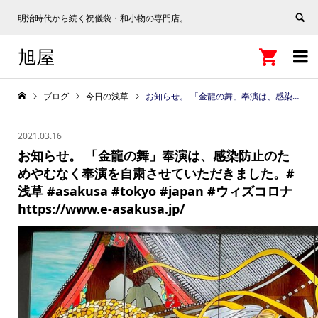
明治時代から続く祝儀袋・和小物の専門店。
旭屋


ブログ
今日の浅草
お知らせ。 「金龍の舞」奉演は、感染防止のためやむなく奉演を自粛させていただきました。#浅草 #asakusa #tokyo #japan #ウィズコロナ https://www.e-asakusa.jp/
2021.03.16
お知らせ。 「金龍の舞」奉演は、感染防止のた
めやむなく奉演を自粛させていただきました。#
浅草 #asakusa #tokyo #japan #ウィズコロナ
https://www.e-asakusa.jp/