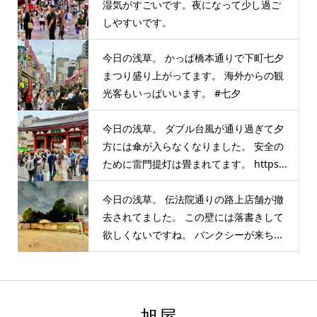
湿気がすごいです。夜になって少し過ご
しやすいです。
今日の浅草。 かっぱ橋本通りで下町七夕
まつり盛り上がってます。 海外からの観
光客もいっぱいいます。 #七夕
今日の浅草。 ダブル台風が通り過ぎて夕
方には傘が入らなくなりました。 安全の
ために雷門提灯は畳まれてます。 https...
今日の浅草。 伝法院通りの路上店舗が撤
去されてました。 この壁には落書きして
欲しくないですね。 バンクシーが来ち...
旭屋