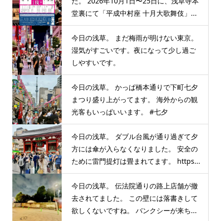
た。 2026年10月1日〜25日に、浅草寺本
堂裏にて「平成中村座 十月大歌舞伎」...
今日の浅草。 まだ梅雨が明けない東京。
湿気がすごいです。夜になって少し過ご
しやすいです。
今日の浅草。 かっぱ橋本通りで下町七夕
まつり盛り上がってます。 海外からの観
光客もいっぱいいます。 #七夕
今日の浅草。 ダブル台風が通り過ぎて夕
方には傘が入らなくなりました。 安全の
ために雷門提灯は畳まれてます。 https...
今日の浅草。 伝法院通りの路上店舗が撤
去されてました。 この壁には落書きして
欲しくないですね。 バンクシーが来ち...