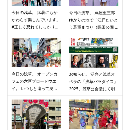
今日の浅草。 猛暑にもか
今日の浅草。 蔦屋重三郎
かわらず楽しんでいます。
ゆかりの地で「江戸たいと
#正しく恐れてしっかり...
う蔦重まつり（隅田公園 ...
今日の浅草。 オープンカ
お知らせ。 活弁と浅草オ
フェの六区ブロードウエ
ペラの「浅草パラダイス」
イ。 いつもと違って奥...
2025、浅草公会堂にて明...