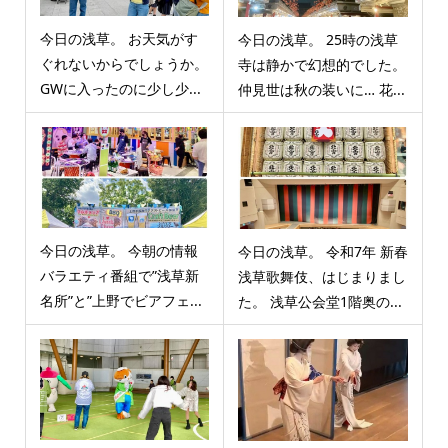
今日の浅草。 お天気がす
今日の浅草。 25時の浅草
ぐれないからでしょうか。
寺は静かで幻想的でした。
GWに入ったのに少し少...
仲見世は秋の装いに… 花...
今日の浅草。 今朝の情報
今日の浅草。 令和7年 新春
バラエティ番組で”浅草新
浅草歌舞伎、はじまりまし
名所”と”上野でビアフェ...
た。 浅草公会堂1階奥の...