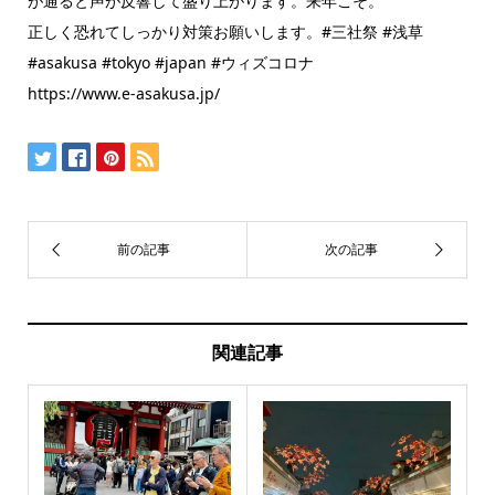
が通ると声が反響して盛り上がります。来年こそ。
正しく恐れてしっかり対策お願いします。#三社祭 #浅草
#asakusa #tokyo #japan #ウィズコロナ
https://www.e-asakusa.jp/
関連記事