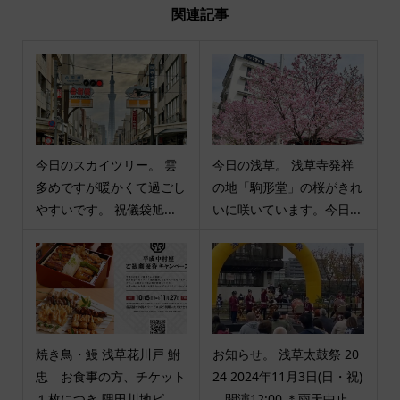
関連記事
今日のスカイツリー。 雲
今日の浅草。 浅草寺発祥
多めですが暖かくて過ごし
の地「駒形堂」の桜がきれ
やすいです。 祝儀袋旭...
いに咲いています。今日...
焼き鳥・鰻 浅草花川戸 鮒
お知らせ。 浅草太鼓祭 20
忠 お食事の方、チケット
24 2024年11月3日(日・祝)
１枚につき 隅田川地ビ...
開演12:00 ＊雨天中止 ...