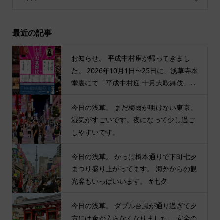
最近の記事
お知らせ。 平成中村座が帰ってきまし
た。 2026年10月1日〜25日に、浅草寺本
堂裏にて「平成中村座 十月大歌舞伎」...
今日の浅草。 まだ梅雨が明けない東京。
湿気がすごいです。夜になって少し過ご
しやすいです。
今日の浅草。 かっぱ橋本通りで下町七夕
まつり盛り上がってます。 海外からの観
光客もいっぱいいます。 #七夕
今日の浅草。 ダブル台風が通り過ぎて夕
方には傘が入らなくなりました。 安全の