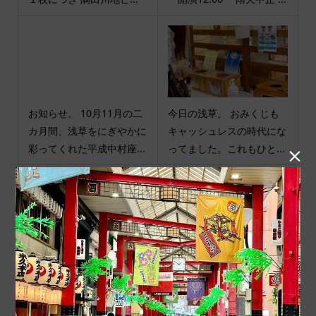
お知らせ。 10月11月の二
今日の浅草。 おみくじも
カ月間、浅草をにぎやかに
キャッシュレスの時代にな
彩ってくれた平成中村座...
ってました。これもひと...

商品カテゴリ
商品ジャンル
ポチ袋