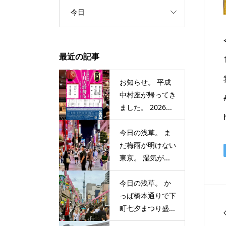
今日
最近の記事
お知らせ。 平成
中村座が帰ってき
ました。 2026...
今日の浅草。 ま
だ梅雨が明けない
東京。 湿気が...
今日の浅草。 か
っぱ橋本通りで下
町七夕まつり盛...