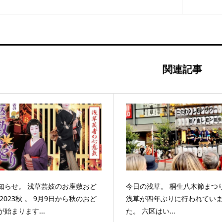
関連記事
知らせ。 浅草芸妓のお座敷おど
今日の浅草。 桐生八木節まつり 
 2023秋 。 9月9日から秋のおど
浅草が四年ぶりに行われてい
が始まります...
た。 六区はい...