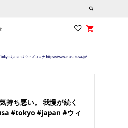
せ
an #ウィズコロナ https://www.e-asakusa.jp/
が気持ち悪い。 我慢が続く
#tokyo #japan #ウィ