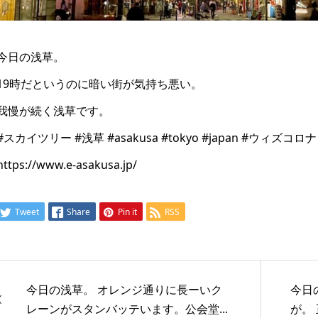
今日の浅草。
19時だというのに暗い街が気持ち悪い。
我慢が続く浅草です。
#スカイツリー #浅草 #asakusa #tokyo #japan #ウィズコロナ
https://www.e-asakusa.jp/
Tweet
Share
Pin it
RSS
今日の浅草。 オレンジ通りに長ーいク
今日
レーンがスタンバッテいます。公会堂...
が。