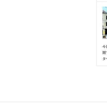
今
開
タ