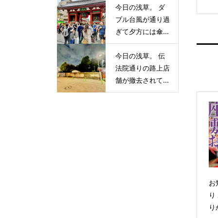
今日の浅草。 ダ
ブル台風が通り過
ぎて夕方には傘...
今日の浅草。 伝
法院通りの路上店
舗が撤去されて...
お
り
り