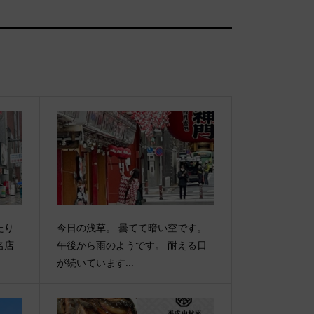
たり
今日の浅草。 曇てて暗い空です。
名店
午後から雨のようです。 耐える日
が続いています...