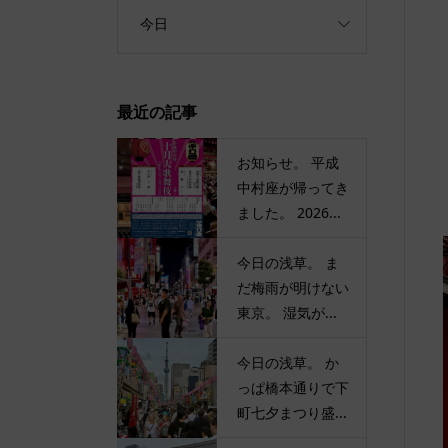
今日
最近の記事
お知らせ。 平成
中村座が帰ってき
ました。 2026...
今日の浅草。 ま
だ梅雨が明けない
東京。 湿気が...
今日の浅草。 か
っぱ橋本通りで下
町七夕まつり盛...