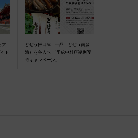
る大
どぜう飯田屋 一品（どぜう南蛮
ガイド
漬）を各人へ 「平成中村座観劇優
待キャンペーン」...