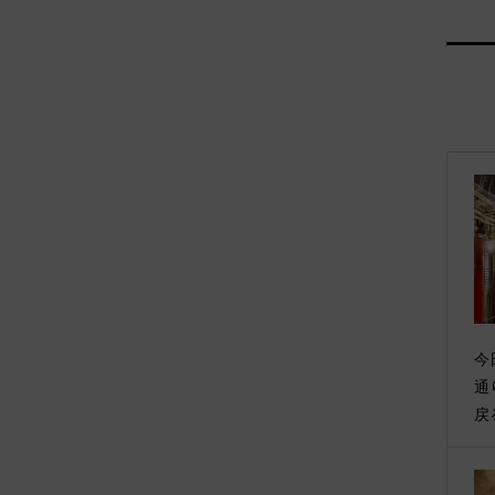
今
通
戻