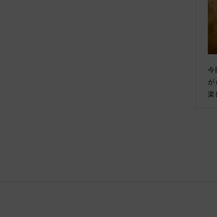
今
が
楽