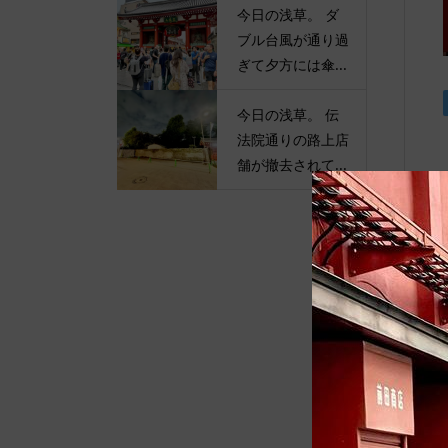
今日の浅草。 ダ
ブル台風が通り過
ぎて夕方には傘...
今日の浅草。 伝
法院通りの路上店
舗が撤去されて...