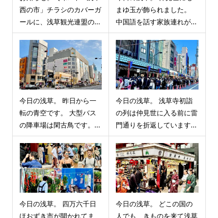
西の市」チラシのカバーガ
まゆ玉が飾られました。
ールに、浅草観光連盟の...
中国語を話す家族連れが...
今日の浅草。 昨日から一
今日の浅草。 浅草寺初詣
転の青空です。 大型バス
の列は仲見世に入る前に雷
の降車場は閑古鳥です。...
門通りを折返しています...
今日の浅草。 四万六千日
今日の浅草。 どこの国の
ほおずき市が開かれてま
人でも、きものを来て浅草