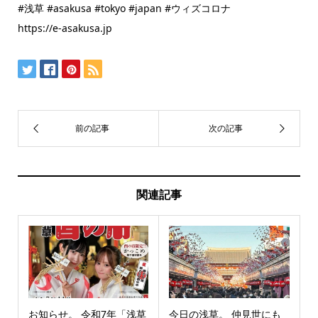
#浅草 #asakusa #tokyo #japan #ウィズコロナ
https://e-asakusa.jp
関連記事
お知らせ。 令和7年「浅草
今日の浅草。 仲見世にも