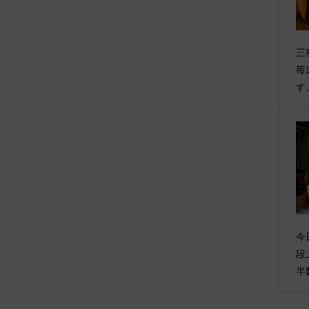
三
毎
す
今
段
半