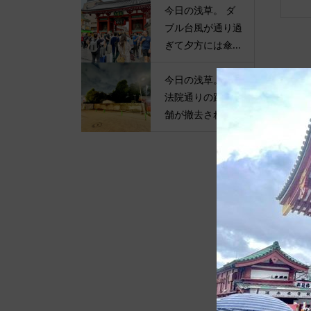
今日の浅草。 ダ
ブル台風が通り過
ぎて夕方には傘...
今日の浅草。 伝
法院通りの路上店
舗が撤去されて...