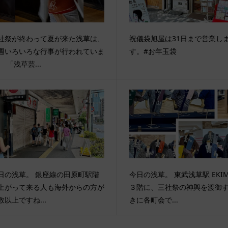
社祭が終わって夏が来た浅草は、
祝儀袋旭屋は31日まで営業し
週いろいろな行事が行われていま
す。#お年玉袋
。 「浅草芸...
日の浅草。 銀座線の田原町駅階
今日の浅草。 東武浅草駅 EKIM
上がって来る人も海外からの方が
３階に、三社祭の神輿を渡御
数以上ですね...
きに各町会で...