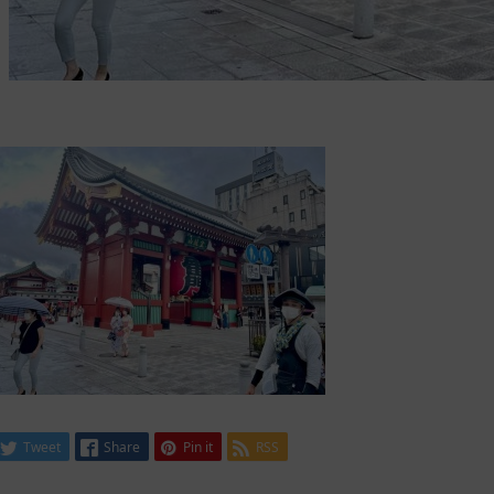
Tweet
Share
Pin it
RSS