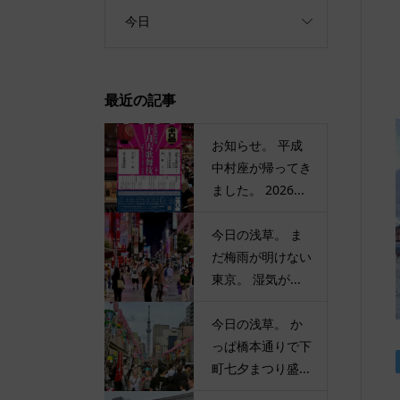
今日
最近の記事
お知らせ。 平成
中村座が帰ってき
ました。 2026...
今日の浅草。 ま
だ梅雨が明けない
東京。 湿気が...
今日の浅草。 か
っぱ橋本通りで下
町七夕まつり盛...