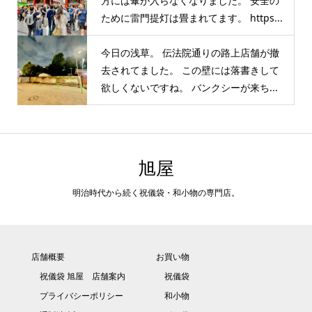
方には傘が入らなくなりました。 安全の
ために雷門提灯は畳まれてます。 https...
今日の浅草。 伝法院通りの路上店舗が撤
去されてました。 この壁には落書きして
欲しくないですね。 バンクシーが来ち...
旭屋
明治時代から続く祝儀袋・和小物の専門店。
店舗概要
お買い物
祝儀袋 旭屋 店舗案内
祝儀袋
プライバシーポリシー
和小物