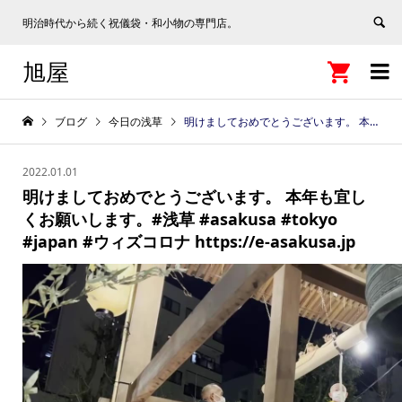
明治時代から続く祝儀袋・和小物の専門店。
旭屋


ブログ
今日の浅草
明けましておめでとうございます。 本年も宜しくお願いします。#浅草 #asakusa #tokyo #japan #ウィズコロナ https://e-asakusa.jp
2022.01.01
明けましておめでとうございます。 本年も宜し
くお願いします。#浅草 #asakusa #tokyo
#japan #ウィズコロナ https://e-asakusa.jp